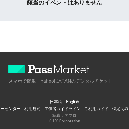
該当のイベントはありません
スマホで簡単 Yahoo! JAPANのデジタルチケット
日本語
｜
English
シーセンター
-
利用規約
-
主催者ガイドライン
-
ご利用ガイド
-
特定商取
写真：アフロ
© LY Corporation