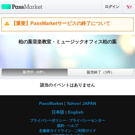
ログイン
【重要】PassMarketサービスの終了について
柏の葉音楽教室・ミュージックオフィス柏の葉
販売中（0件）
販売終了（3件）
該当のイベントはありません
PassMarket
Yahoo! JAPAN
日本語
English
プライバシーポリシー
プライバシーセンター
規約
ヘルプ
主催者ガイドライン
ご利用ガイド