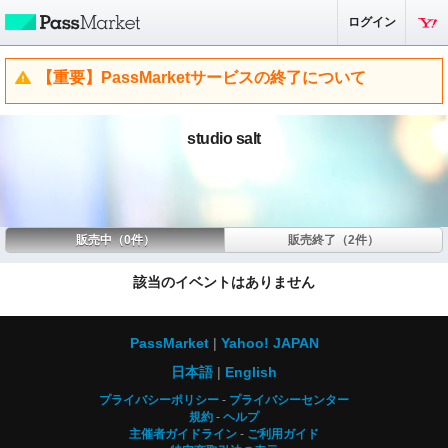
ログイン
【重要】PassMarketサービスの終了について
studio salt
販売中（0件）
販売終了（2件）
該当のイベントはありません
PassMarket
Yahoo! JAPAN
日本語
English
プライバシーポリシー
プライバシーセンター
規約
ヘルプ
主催者ガイドライン
ご利用ガイド