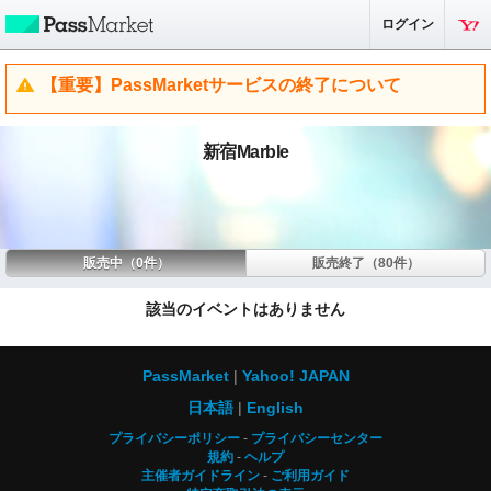
ログイン
【重要】PassMarketサービスの終了について
新宿Marble
販売中（0件）
販売終了（80件）
該当のイベントはありません
PassMarket
Yahoo! JAPAN
日本語
English
プライバシーポリシー
プライバシーセンター
規約
ヘルプ
主催者ガイドライン
ご利用ガイド