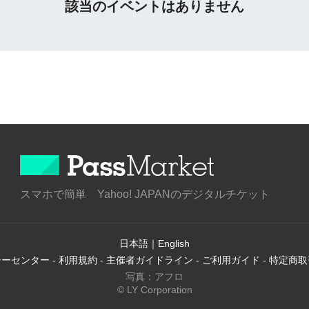
該当のイベントはありません
スマホで簡単 Yahoo! JAPANのデジタルチケット
日本語
｜
English
シーセンター
-
利用規約
-
主催者ガイドライン
-
ご利用ガイド
-
特定商取
写真：アフロ
© LY Corporation