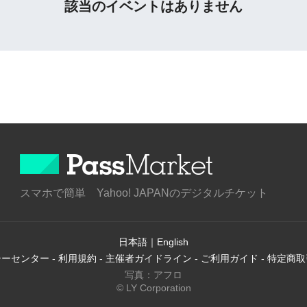
該当のイベントはありません
スマホで簡単 Yahoo! JAPANのデジタルチケット
日本語
｜
English
シーセンター
-
利用規約
-
主催者ガイドライン
-
ご利用ガイド
-
特定商取
写真：アフロ
© LY Corporation