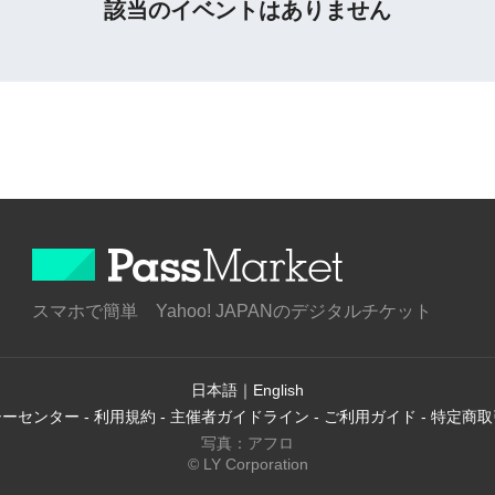
該当のイベントはありません
スマホで簡単 Yahoo! JAPANのデジタルチケット
日本語
｜
English
シーセンター
-
利用規約
-
主催者ガイドライン
-
ご利用ガイド
-
特定商取
写真：アフロ
© LY Corporation