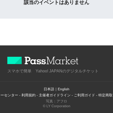
該当のイベントはありません
スマホで簡単 Yahoo! JAPANのデジタルチケット
日本語
｜
English
シーセンター
-
利用規約
-
主催者ガイドライン
-
ご利用ガイド
-
特定商取
写真：アフロ
© LY Corporation