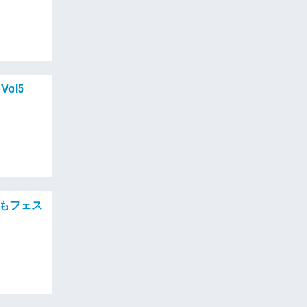
ol5
どもフェス