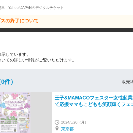
単 Yahoo! JAPANのデジタルチケット
ービスの終了について
を表示しています。
についての詳しい情報がご覧いただけます。
0件）
販売終
王子&MAMACOフェスタ〜女性起
て応援ママもこどもも笑顔輝くフェ
2024/5/20（月）
東京都