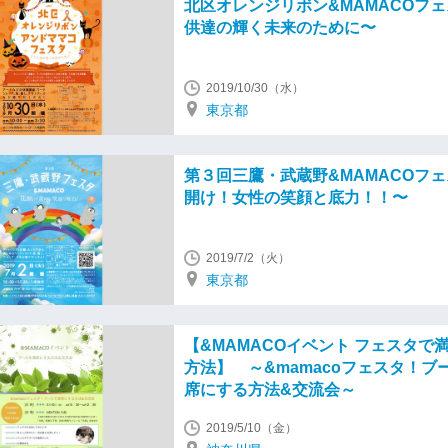
北区オレンジリボン&MAMACOフ
供達の輝く未来のために〜
2019/10/30（水）
東京都
第３回三鷹・武蔵野&MAMACOフ
開け！女性の笑顔と底力！！〜
2019/7/2（火）
東京都
【&MAMACOイベント フェスタで
方法】 ～&mamacoフェスタ！ブ
席にする方法&交流会～
2019/5/10（金）