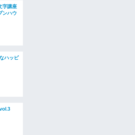
文字講座
プンハウ
んなハッピ
l.3