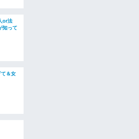
or法
が知って
育て＆女