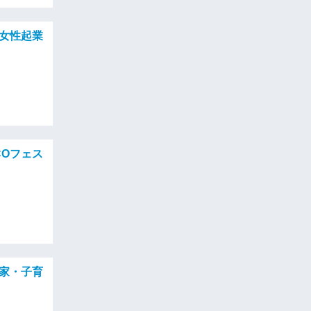
〜女性起業
COフェス
業家・子育