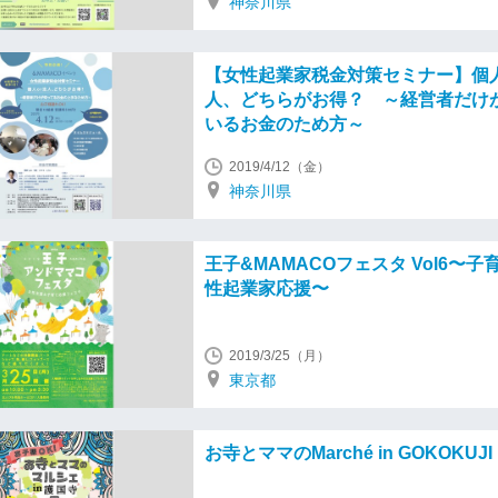
神奈川県
【女性起業家税金対策セミナー】個人
人、どちらがお得？ ～経営者だけ
いるお金のため方～
2019/4/12（金）
神奈川県
王子&MAMACOフェスタ Vol6〜子
性起業家応援〜
2019/3/25（月）
東京都
お寺とママのMarché in GOKOKUJI