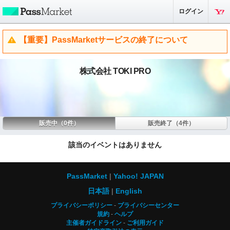
ログイン
【重要】PassMarketサービスの終了について
株式会社 TOKI PRO
販売中（0件）
販売終了（4件）
該当のイベントはありません
PassMarket
Yahoo! JAPAN
日本語
English
プライバシーポリシー
プライバシーセンター
規約
ヘルプ
主催者ガイドライン
ご利用ガイド