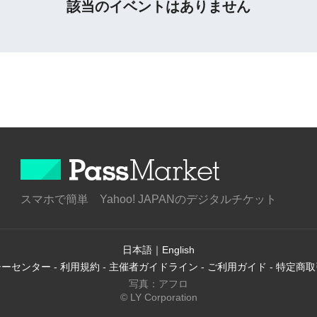
該当のイベントはありません
スマホで簡単 Yahoo! JAPANのデジタルチケット
日本語
｜
English
シーセンター
-
利用規約
-
主催者ガイドライン
-
ご利用ガイド
-
特定商取
写真：アフロ
© LY Corporation