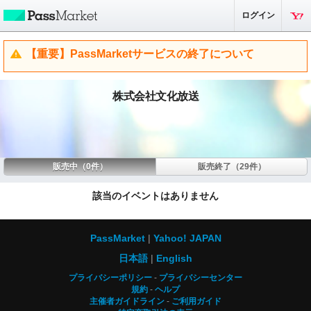
ログイン
【重要】PassMarketサービスの終了について
株式会社文化放送
販売中（0件）
販売終了（29件）
該当のイベントはありません
PassMarket
Yahoo! JAPAN
日本語
English
プライバシーポリシー
プライバシーセンター
規約
ヘルプ
主催者ガイドライン
ご利用ガイド