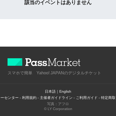
該当のイベントはありません
スマホで簡単 Yahoo! JAPANのデジタルチケット
日本語
｜
English
シーセンター
-
利用規約
-
主催者ガイドライン
-
ご利用ガイド
-
特定商取
写真：アフロ
© LY Corporation