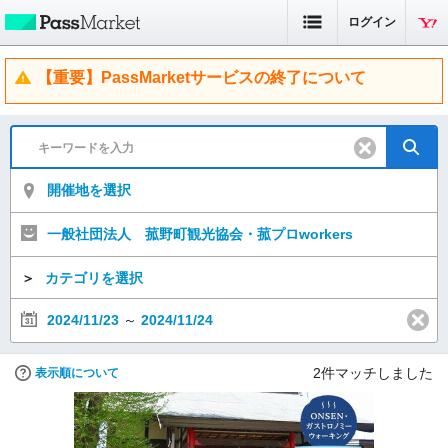
ログイン
【重要】PassMarketサービスの終了について
開催地を選択
一般社団法人 菰野町観光協会・菰プロworkers
＞
カテゴリを選択
2024/11/23
～
2024/11/24
2
件マッチしました
表示順について