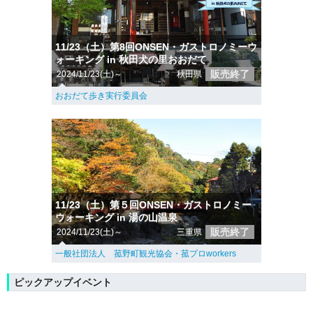
11/23（土）第8回ONSEN・ガストロノミーウ
ォーキング in 秋田犬の里おおだて
販売終了
2024/11/23(土)～
秋田県
おおだて歩き実行委員会
11/23（土）第５回ONSEN・ガストロノミー
ウォーキング in 湯の山温泉
販売終了
2024/11/23(土)～
三重県
一般社団法人 菰野町観光協会・菰プロworkers
ピックアップイベント