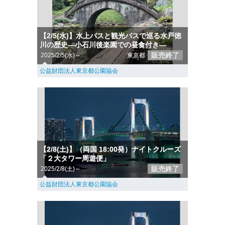
【2/5(水)】水上バスと観光バスで巡る水戸徳
川の歴史―小石川後楽園での昼食付き―
販売終了
2025/2/5(水)～
東京都
公益財団法人東京都公園協会
【2/8(土)】（両国 18:00発）ナイトクルーズ
「２大タワー周遊便」
販売終了
2025/2/8(土)～
公益財団法人東京都公園協会