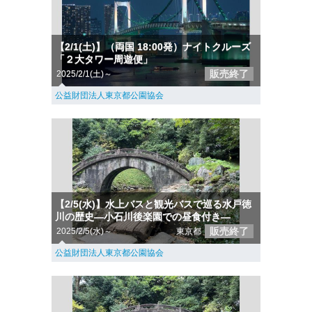
【2/1(土)】（両国 18:00発）ナイトクルーズ
「２大タワー周遊便」
販売終了
2025/2/1(土)～
公益財団法人東京都公園協会
【2/5(水)】水上バスと観光バスで巡る水戸徳
川の歴史―小石川後楽園での昼食付き―
販売終了
2025/2/5(水)～
東京都
公益財団法人東京都公園協会