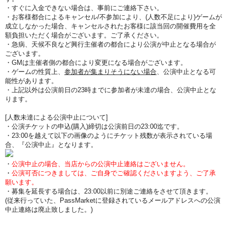
・すぐに入金できない場合は、事前にご連絡下さい。
・お客様都合によるキャンセル/不参加により、(人数不足により)ゲームが
成立しなかった場合、キャンセルされたお客様に該当回の開催費用を全
額負担いただく場合がございます。ご了承ください。
・急病、天候不良など興行主催者の都合により公演が中止となる場合が
ございます。
・GMは主催者側の都合により変更になる場合がございます。
・ゲームの性質上、
参加者が集まりそうにない場合
、公演中止となる可
能性があります。
・上記以外は公演前日の23時までに参加者が未達の場合、公演中止とな
ります。
[人数未達による公演中止について]
・公演チケットの申込(購入)締切は公演前日の23:00迄です。
・23:00を越えて以下の画像のようにチケット残数が表示されている場
合、『公演中止』となります。
・
公演中止の場合、当店からの公演中止連絡はございません。
・
公演可否につきましては、ご自身でご確認くださいますよう、ご了承
願います。
・募集を延長する場合は、23:00以前に別途ご連絡をさせて頂きます。
(従来行っていた、PassMarketに登録されているメールアドレスへの公演
中止連絡は廃止致しました。)