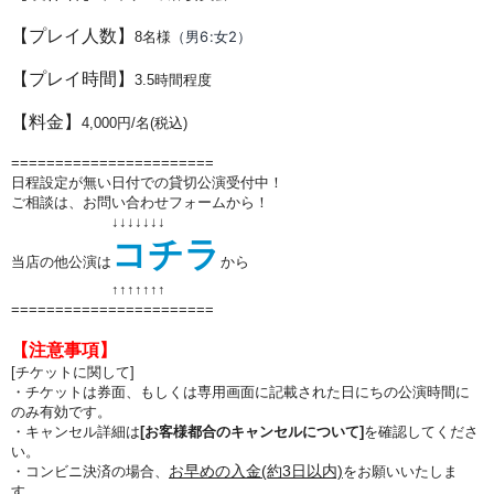
【プレイ人数】
（男6:女2）
8
名様
【プレイ時間】
3.5
時間程度
【料金】
4,000円/名(税込)
=======================
日程設定が無い日付での貸切公演受付中！
ご相談は、お問い合わせフォームから！
↓↓↓↓↓↓↓
コチラ
当店の他公演は
から
↑↑
↑↑
↑↑
↑
=======================
【注意事項】
[チケットに関して]
・チケットは券面、もしくは専用画面に記載された日にちの公演時間に
のみ有効です。
・キャンセル詳細は
[お客様都合のキャンセルについて]
を確認してくださ
い。
お早めの入金(約3日以内)
・コンビニ決済の場合、
をお願いいたしま
す。