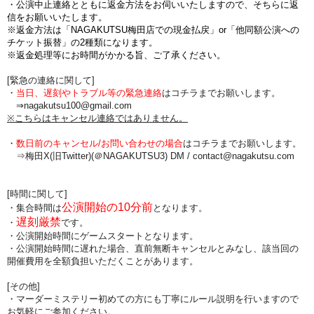
・公演中止連絡とともに返金方法をお伺いいたしますので、そちらに返
信をお願いいたします。
※返金方法は「NAGAKUTSU梅田店での現金払戻」or「他同額公演への
チケット振替」の2種類になります。
※返金処理等にお時間がかかる旨、ご了承ください。
[緊急の連絡に関して]
・
当日、遅刻やトラブル等の緊急連絡
はコチラまでお願いします。
⇒nagakutsu100@gmail.com
※こちらはキャンセル連絡ではありません。
・
数日前のキャンセル/お問い合わせの場合
は
コチラまでお願いします。
⇒梅田X(旧Twitter)(＠NAGAKUTSU3) DM /
contact@nagakutsu.com
[時間に関して]
公演開始の10分前
・集合時間は
となります。
遅刻厳禁
・
です。
・公演開始時間にゲームスタートとなります。
・公演開始時間に
遅れた場合、直前無断キャンセルとみなし、該当回の
開催費用を全額負担
いただくことがあります。
[その他]
・マーダーミステリー初めての方にも丁寧にルール説明を行いますので
お気軽にご参加ください。