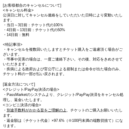
[お客様都合のキャンセルについて]
<キャンセル料金>
公演日に対してキャンセル連絡をしていただいた日時により変動いたし
ます。
・当日～3日前：チケット代の100％
・4日前～13日前：チケット代の50%
・14日前：無料
<特記事項>
・キャンセルを複数回いたしますとチケット購入をご遠慮頂く場合がご
ざいます。
・弔事や災害の場合は、一度ご連絡下さい。その後、対応をきめさせて
いただきます。
・疾病による政府および官公庁による規制または命令が出た場合のみ、
チケット料の一部が払い戻されます。
[返金方法について]
<クレジット/PayPay決済の場合>
・PassMarketのシステムより、クレジット/PayPay決済をキャンセル処
理し、返金いたします。
<コンビニ決済の場合>
・
別途手数料がかかる旨をご理解の上
、チケットのご購入お願いいたし
ます。
・
返金額は〔チケット代金〕×97.6%（※100円未満の端数切捨て
）にな
ります。