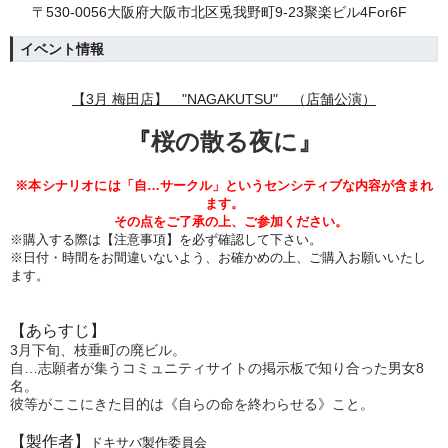
〒530-0056大阪府大阪市北区兎我野町9-23聚楽ビル4For6F
イベント情報
【3月 梅田店】 "NAGAKUTSU" （店舗公演）
『
桜の散る夜に』
※本シナリオには
「自…サークル」というセンシティブな内容が含まれ
ます。
その点をご了承の上、ご参加ください。
※購入する際は【注意事項】を必ず確認して下さい。
※日付・時間をお間違いないよう、
お確かめの上、ご購入お願いいたし
ます。
【あらすじ】
3月下旬、枝垂町の廃ビル。
自…志願者が集うコミュニティサイトの掲示板で知り合った男女8
名。
彼等がここにきた目的は《自らの命を終わらせる》こと。
【製作者】
ドキサバ製作委員会