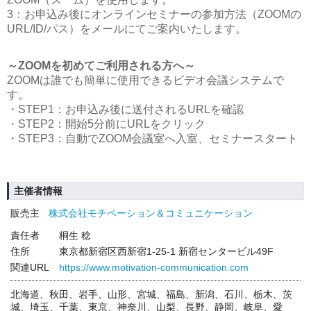
3：お申込み後にオンラインセミナーの参加方法（ZOOMの
URL/ID/パス）をメールにてご案内いたします。
～ZOOMを初めてご利用される方へ～
ZOOMは誰でも簡単に使用できるビデオ会議システムで
す。
・STEP1：お申込み後に送付されるURLを確認
・STEP2：開始5分前にURLをクリック
・STEP3：自動でZOOM会議室へ入室、セミナースタート
主催者情報
販売主
株式会社モチベーション＆コミュニケーション
責任者
桐生 稔
住所
東京都新宿区西新宿1-25-1 新宿センタービル49F
関連URL
https://www.motivation-communication.com
北海道、秋田、岩手、山形、宮城、福島、新潟、石川、栃木、茨
城、埼玉、千葉、東京、神奈川、山梨、長野、静岡、岐阜、愛