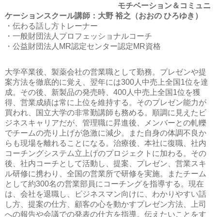
モチベーション＆コミュニ
ケーションスクール講師：大野 裕之（おおの ひろゆき）
・伝わる話し方トレーナー
・一般財団法人プロフェッショナルコーチ
・公益財団法人MR認定センター認定MR資格
大学卒業後、製薬会社の営業職として勤務。プレゼンや提
案方法を徹底的に覚え、翌年には300人中売上全国1位を達
成。その後、新製品の発売時、400人中売上全国1位を獲
得、営業成績は常に上位を維持する。そのプレゼン能力が
買われ、国立大学の非常勤講師も務める。順調に見えたビ
ジネスキャリアだが、管理職に昇進後、メンバーとの軋轢
でチームの売り上げが急激に減少。また自身の体調不良か
らも現場を離れることになる。治療後、本社に復職、社内
コーチングシステム立上げのプロジェクトに加わる。その
後、社内コーチとして活動し、提案、プレゼン、営業スキ
ル研修に携わり、全国の営業所で研修を実施。またチーム
として約300名の営業部員にコーチングを指導する。現在
は、会社を退職し、ビジネスマン向けに、わかりやすい話
し方、提案の仕方、顧客の心を動かすプレゼン方法、上司
への報告や会議での発表の仕方を指導。伝えたいことをす