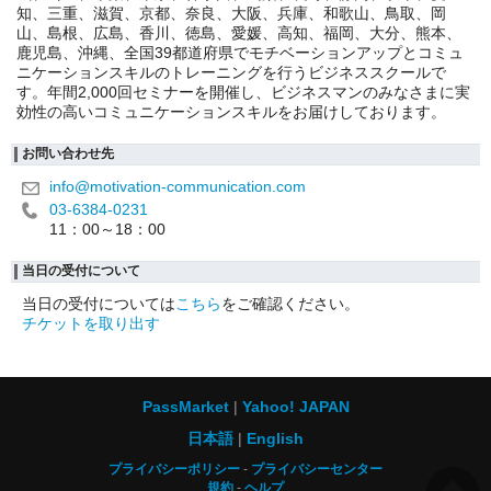
知、三重、滋賀、京都、奈良、大阪、兵庫、和歌山、鳥取、岡
山、島根、広島、香川、徳島、愛媛、高知、福岡、大分、熊本、
鹿児島、沖縄、全国39都道府県でモチベーションアップとコミュ
ニケーションスキルのトレーニングを行うビジネススクールで
す。年間2,000回セミナーを開催し、ビジネスマンのみなさまに実
効性の高いコミュニケーションスキルをお届けしております。
お問い合わせ先
info@motivation-communication.com
03-6384-0231
11：00～18：00
当日の受付について
当日の受付については
こちら
をご確認ください。
チケットを取り出す
PassMarket
Yahoo! JAPAN
日本語
English
プライバシーポリシー
プライバシーセンター
規約
ヘルプ