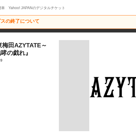
単 Yahoo! JAPANのデジタルチケット
ービスの終了について
東梅田AZYTATE～
～『咆哮の戯れ』
59