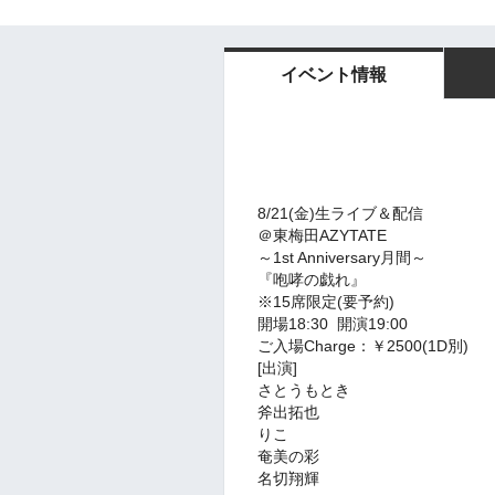
イベント情報
8/21(金)生ライブ＆配信
＠東梅田AZYTATE
～1st Anniversary月間～
『咆哮の戯れ』
※15席限定(要予約)
開場18:30 開演19:00
ご入場Charge：￥2500(1D別)
[出演]
さとうもとき
斧出拓也
りこ
奄美の彩
名切翔輝