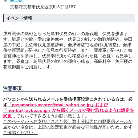
京都府京都市伏見区京町3丁目187
イベント情報
戊辰戦争の緒戦となった鳥羽伏見の戦いの激戦地、伏見を歩きま
す。龍馬とお龍・愛の旅路像や、伏見口の戦いの激戦地跡碑、寺田
屋の中庭、土佐藩伏見屋敷跡碑、会津藩駐屯地跡(伏見御堂)、会津
藩や新選組が駐屯した伏見奉行所跡碑、また、薩摩軍が駐屯した御
香宮神社を参拝し、伏見奉行所から移築された庭（石庭）も見学し
ます。昼食は、鳥羽伏見の戦いの弾痕が残る、高級料亭・魚三楼の
花籠御膳をご用意します。
注意事項
パソコンから送られるメールを受信拒否設定にされている方は、必
ず
「passmarket-master@mail.yahoo.co.jp」および
「honbu@oybc.co.jp」から届くメールが受け取れるように設定を
変更
しておいて下さるようお願い致します。
このページからお支払いされた後、数十分以内に自動返信メールが
届かない場合は、上記の設定変更が必要な可能性が高いため、必ず
ご確認ください。