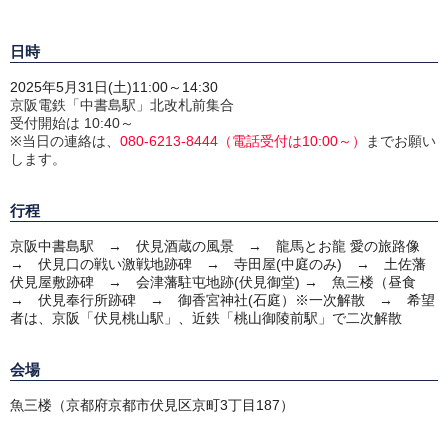
日時
2025年5
月31日(土)11:00～14:30
京阪電鉄「中書島駅」北改札前集合
受付開始は 10:40～
※当日の連絡は、
080-6213-8444
（電話受付は10:00～）
までお願い
します。
行程
京阪中書島駅 → 伏見酒蔵の風景 → 龍馬とお龍 愛の旅路像
→ 伏見口の戦い激戦地跡碑 → 寺田屋(中庭のみ) → 土佐藩
伏見屋敷跡碑 → 会津藩駐屯地跡(伏見御堂) → 魚三楼（昼食
→ 伏見奉行所跡碑 → 御香宮神社(石庭）※一次解散 → 希望
者は、京阪「伏見桃山駅」、近鉄「桃山御陵前駅」で二次解散
会場
魚三楼（京都府京都市伏見区京町3丁目187）