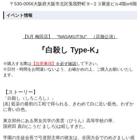
〒530-0056大阪府大阪市北区兎我野町９−２３聚楽ビル4階or6階
イベント情報
【5月 梅田店】 "NAGAKUTSU" （店舗公演）
『
白殺し Type-K
』
※購入する際は
【注意事項】
を必ず確認
して下さい。
※日付・時間をお間違いないよう、
お確かめの上、ご購入お願いいたし
ます。
【ストーリー】
「白殺し（しろころし）」
[名] 藍染の最初の工程で得られる、きわめて白に近い藍色。わずか
に青い白色。
東京郊外にある男女共学の美雲（びうん）高等学校の華、
国府田 真白(こうだ ましろ)は眩しすぎた。
学園の生徒会長で弓道部主将の彼女は、全国大会でのめざましい成