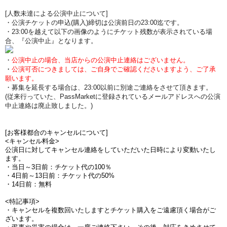
[人数未達による公演中止について]
・公演チケットの申込(購入)締切は公演前日の23:00迄です。
・23:00を越えて以下の画像のようにチケット残数が表示されている場
合、『公演中止』となります。
・
公演中止の場合、当店からの公演中止連絡はございません。
・
公演可否につきましては、ご自身でご確認くださいますよう、ご了承
願います。
・募集を延長する場合は、23:00以前に別途ご連絡をさせて頂きます。
(従来行っていた、PassMarketに登録されているメールアドレスへの公演
中止連絡は廃止致しました。)
[お客様都合のキャンセルについて]
<キャンセル料金>
公演日に対してキャンセル連絡をしていただいた日時により変動いたし
ます。
・当日～3日前：チケット代の100％
・4日前～13日前：チケット代の50%
・14日前：無料
<特記事項>
・キャンセルを複数回いたしますとチケット購入をご遠慮頂く場合がご
ざいます。