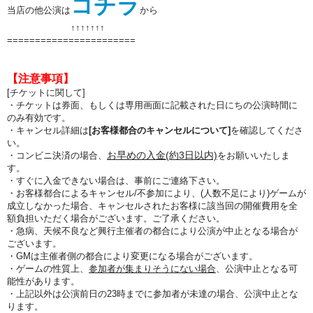
コチラ
当店の他公演は
から
↑↑
↑↑
↑↑
↑
=======================
【注意事項】
[チケットに関して]
・チケットは券面、もしくは専用画面に記載された日にちの公演時間に
のみ有効です。
・キャンセル詳細は
[お客様都合のキャンセルについて]
を確認してくださ
い。
お早めの入金(約3日以内)
・コンビニ決済の場合、
をお願いいたしま
す。
・すぐに入金できない場合は、事前にご連絡下さい。
・お客様都合によるキャンセル/不参加により、(人数不足により)ゲームが
成立しなかった場合、キャンセルされたお客様に該当回の開催費用を全
額負担いただく場合がございます。ご了承ください。
・急病、天候不良など興行主催者の都合により公演が中止となる場合が
ございます。
・GMは主催者側の都合により変更になる場合がございます。
・ゲームの性質上、
参加者が集まりそうにない場合
、公演中止となる可
能性があります。
・上記以外は公演前日の23時までに参加者が未達の場合、公演中止とな
ります。