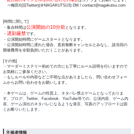
⇒梅田X(旧Twitter)(＠NAGAKUTSU3) DM /
contact@nagakutsu.com
[時間に関して]
公演開始の10分前
・集合時間は
となります。
遅刻厳禁
・
です。
・公演開始時間にゲームスタートとなります。
・公演開始時間に
遅れた場合、直前無断キャンセルとみなし、該当回の
開催費用を全額負担
いただくことがあります。
[その他]
・マーダーミステリー初めての方にも丁寧にルール説明を行いますので
お気軽にご参加ください。
・もしルールや内容などご不明な点がありましたら、問い合わせフォー
ムからお問い合わせをお願いします。
・本ゲームは、ゲームの性質上、ネタバレ禁止ゲームとなっておりま
す。ブログ、Twitter、Facebook、YouTube等での、
公演内容、
ゲーム内
容、ゲーム演出のネタバレになるような発言、写真のアップロードは固
くお断りいたします。
主催者情報