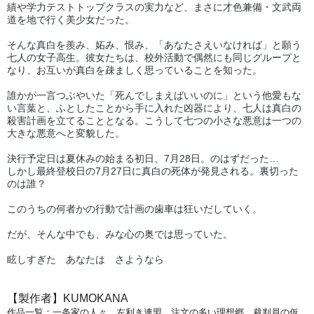
績や学力テストトップクラスの実力など、まさに才色兼備・文武両
道を地で行く美少女だった。
そんな真白を羨み、妬み、恨み、「あなたさえいなければ」と願う
七人の女子高生。彼女たちは、校外活動で偶然にも同じグループと
なり、お互いが真白を疎ましく思っていることを知った。
誰かが一言つぶやいた「死んでしまえばいいのに」という他愛もな
い言葉と、ふとしたことから手に入れた凶器により、七人は真白の
殺害計画を立てることとなる。こうして七つの小さな悪意は一つの
大きな悪意へと変貌した。
決行予定日は夏休みの始まる初日、7月28日。のはずだった…
しかし最終登校日の7月27日に真白の死体が発見される。裏切った
のは誰？
このうちの何者かの行動で計画の歯車は狂いだしていく。
だが、そんな中でも、みな心の奥では思っていた。
眩しすぎた あなたは さようなら
【製作者】KUMOKANA
作品一覧：一条家の人々、左利き連盟、注文の多い理想郷、裁判員の仮