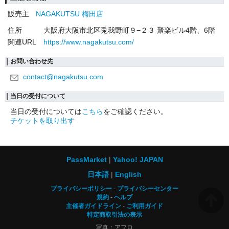
販売主
NAGAKUTSU 梅田店
住所
大阪府大阪市北区兎我野町９−２３ 聚楽ビル4階、6階
関連URL
https://www.nagakutsu.com/
お問い合わせ先
contact@nagakutsu.com
当日の受付について
当日の受付については
こちら
をご確認ください。
チケットを取り出す
PassMarket
Yahoo! JAPAN
日本語
English
プライバシーポリシー
プライバシーセンター
規約
ヘルプ
主催者ガイドライン
ご利用ガイド
特定商取引法の表示
写真：アフロ