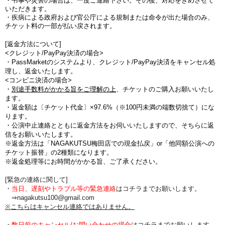
・弔事や災害の場合は、一度ご連絡下さい。その後、対応をきめさせて
いただきます。
・疾病による政府および官公庁による規制または命令が出た場合のみ、
チケット料の一部が払い戻されます。
[返金方法について]
<クレジット/PayPay決済の場合>
・PassMarketのシステムより、クレジット/PayPay決済をキャンセル処
理し、返金いたします。
<コンビニ決済の場合>
・
別途手数料がかかる旨をご理解の上
、チケットのご購入お願いいたし
ます。
・
返金額は〔チケット代金〕×97.6%（※100円未満の端数切捨て
）にな
ります。
・公演中止連絡とともに返金方法をお伺いいたしますので、そちらに返
信をお願いいたします。
※返金方法は「NAGAKUTSU梅田店での現金払戻」or「他同額公演への
チケット振替」の2種類になります。
※返金処理等にお時間がかかる旨、ご了承ください。
[緊急の連絡に関して]
・
当日、遅刻やトラブル等の緊急連絡
はコチラまでお願いします。
⇒nagakutsu100@gmail.com
※こちらはキャンセル連絡ではありません。
・
数日前のキャンセル/お問い合わせの場合
は
コチラまでお願いします。