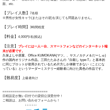
面、etc.
【プレイ人数】
7名様
※男性が女性キャラ(またはその逆)を演じても問題ありません。
【プレイ時間】
3時間程度
【料金】
4,000円/名(税込)
【注意】
プレイには一人一台、スマートフォンなどのインターネット端
末が必要です。
久保よしや原案、Office KUMOKANA(マツ。、ヤスノカナメ＆だーしゅ)
作の国内オリジナル作品。三田たたみさんの『白殺し type-T』と基本的
に同じプロットが使用されているため片方しか体験できない（ことにな
っている）というマーダーミステリー経験者に向けた異色の作品です。
【難易度】
上級者向け
=======================
日程設定が無い日付での貸切公演受付中！
ご相談は、お問い合わせフォームから！
↓↓↓↓↓↓↓