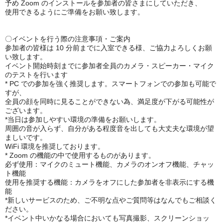
予め Zoom のインストールを参加者の皆さまにしていただき、
使用できるようにご準備をお願い致します。
〇イベントを行う際の注意事項・ご案内
参加者の皆様は 10 分前までに入室できる様、ご協力よろしくお願
い致します。
イベント開始時刻までに参加者全員のカメラ・スピーカー・マイク
のテストを行います
* PC での参加を強く推奨します。スマートフォンでの参加も可能で
すが、
全員の顔を同時に見ることができない為、満足度が下がる可能性が
ございます。
*当日は参加しやすい環境の準備をお願いします。
周囲の音が入らず、自分がある程度音を出しても大丈夫な環境が望
ましいです。
WiFi 環境を推奨しております。
* Zoom の機能の中で使用するものがあります。
必ず使用：マイクのミュート機能、カメラのオンオフ機能、チャッ
ト機能
使用を推奨する機能：カメラをオフにした参加者を非表示にする機
能
*新しいサービスのため、ご不明な点やご質問等はなんでもご相談く
ださい。
*イベント中いかなる場合においても写真撮影、スクリーンショッ