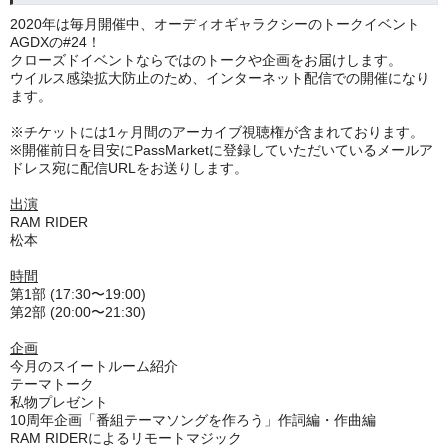
2020年は毎月開催中、オーディオギャラクシーのトークイベント
AGDXの#24！
クローズドイベントならではのトークや企画をお届けします。
ウイルス感染拡大防止のため、インターネット配信での開催になり
ます。
※チケットには1ヶ月間のアーカイブ視聴権が含まれております。
※開催前日を目安にPassMarketに登録していただいているメールア
ドレス宛に配信URLをお送りします。
出演
RAM RIDER
松本
時間
第1部 (17:30〜19:00)
第2部 (20:00〜21:30)
企画
今月のスイートルーム紹介
テーマトーク
私物プレゼント
10周年企画「番組テーマソングを作ろう」作詞編・作曲編
RAM RIDERによるリモートマジック