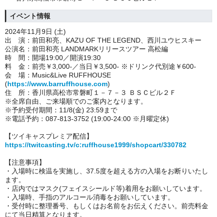
イベント情報
2024年11月9日 (土)
出 演：前田和亮、KAZU OF THE LEGEND、西川ユウヒスキー
公演名：前田和亮 LANDMARKリリースツアー 高松編
時 間：開場19:00／開演19:30
料 金：前売￥3,000-／当日￥3,500- ※ドリンク代別途￥600-
会 場：Music&Live RUFFHOUSE
(
https://www.barruffhouse.com
)
住 所：香川県高松市常磐町１－７－３ ＢＳＣビル２Ｆ
※全席自由、ご来場順でのご案内となります。
※予約受付期間：11/8(金) 23:59まで
※電話予約：087-813-3752 (19:00-24:00 ※月曜定休)
【ツイキャスプレミア配信】
https://twitcasting.tv/c:ruffhouse1999/shopcart/330782
【注意事項】
・入場時に検温を実施し、37.5度を超える方の入場をお断りいたし
ます。
・店内ではマスク(フェイスシールド等)着用をお願いしています。
・入場時、手指のアルコール消毒をお願いしています。
・
受付時に整理番号、もしくはお名前をお伝えください。前売料金
にて当日精算となります。