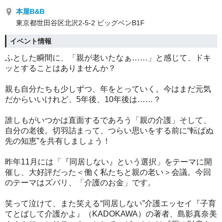
本屋B&B
東京都世田谷区北沢2-5-2 ビッグベンB1F
イベント情報
ふとした瞬間に、「親が老いたなぁ……」と感じて、ドキ
ッとすることはありませんか？
親も自分たちも少しずつ、年をとっていく。今はまだ元気
だからいいけれど、5年後、10年後は……？
誰しもがいつかは直面するであろう「親の介護」そして、
自分の老後。切羽詰まって、つらい思いをする前に“転ばぬ
先の知恵”を共有しましょう！
昨年11月には「『同居しない』という選択」をテーマに開
催し、大好評だった＜働く私たちと親の老い＞会議。今回
のテーマはズバリ、「介護のお金」です。
笑って泣けて、また笑える“同居しない”介護エッセイ『子育
てとばして介護かよ』（KADOKAWA）の著者、島影真奈美