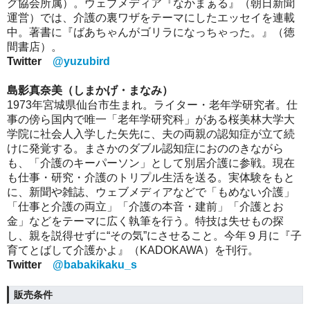
グ協会所属）。ウェブメディア『なかまぁる』（朝日新聞
運営）では、介護の裏ワザをテーマにしたエッセイを連載
中。著書に『ばあちゃんがゴリラになっちゃった。』（徳
間書店）。
Twitter
@yuzubird
島影真奈美（しまかげ・まなみ）
1973年宮城県仙台市生まれ。ライター・老年学研究者。仕
事の傍ら国内で唯一「老年学研究科」がある桜美林大学大
学院に社会人入学した矢先に、夫の両親の認知症が立て続
けに発覚する。まさかのダブル認知症におののきながら
も、「介護のキーパーソン」として別居介護に参戦。現在
も仕事・研究・介護のトリプル生活を送る。実体験をもと
に、新聞や雑誌、ウェブメディアなどで「もめない介護」
「仕事と介護の両立」「介護の本音・建前」「介護とお
金」などをテーマに広く執筆を行う。特技は失せもの探
し、親を説得せずに“その気”にさせること。今年９月に『子
育てとばして介護かよ』（KADOKAWA）を刊行。
Twitter
@babakikaku_s
販売条件