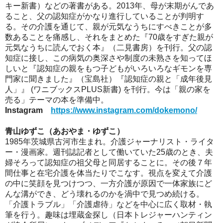
キー新書）などの著書がある。2013年、母が末期がんであ
ること、父の認知症がかなり進行していることが判明す
る。その介護を通じて、親が元気なうちにすべきことが多
数あることを痛感し、それをまとめた『70歳をすぎた親が
元気なうちに読んでおく本』（二見書房）を刊行。父の認
知症に接し、この病気の奥深さや制度の未熟さを知ってほ
しいと『認知症の親をもつ子どもがいろいろなギモンを専
門家に聞きました』（宝島社）『認知症の親と「成年後見
人」』 (ワニブックスPLUS新書) を刊行。今は「親の家を
売る」テーマの本を準備中。
Instagram
https://www.instagram.com/dokemono/
青山ゆずこ（あおやま・ゆずこ）
1985年茨城県古河市生まれ。介護ジャーナリスト・ライタ
ー・漫画家。週刊誌記者として働いていた25歳のとき、夫
婦そろって認知症の祖父母と同居することに。その後７年
間仕事と在宅介護を体当たりでこなす。視点を変えて介護
の中に笑顔を見つけつつ、一方介護が原因で一体家族にど
んな溝ができ、どう壊れるのかを渦中で見つめ続ける。
「介護トラブル」「介護虐待」などを中心に広く取材・執
筆を行う。趣味は埋蔵金探し（日本トレジャーハンティン