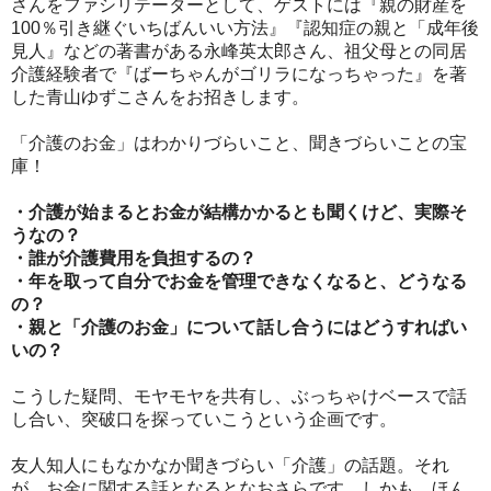
さんをファシリテーターとして、ゲストには『親の財産を
100％引き継ぐいちばんいい方法』『認知症の親と「成年後
見人』などの著書がある永峰英太郎さん、祖父母との同居
介護経験者で『ばーちゃんがゴリラになっちゃった』を著
した青山ゆずこさんをお招きします。
「介護のお金」はわかりづらいこと、聞きづらいことの宝
庫！
・介護が始まるとお金が結構かかるとも聞くけど、実際そ
うなの？
・誰が介護費用を負担するの？
・年を取って自分でお金を管理できなくなると、どうなる
の？
・親と「介護のお金」について話し合うにはどうすればい
いの？
こうした疑問、モヤモヤを共有し、ぶっちゃけベースで話
し合い、突破口を探っていこうという企画です。
友人知人にもなかなか聞きづらい「介護」の話題。それ
が、お金に関する話となるとなおさらです。しかも、ほん