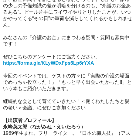
の少しの予備知識の差が明暗を分けるのも、“介護のお金あ
るある”。ビール片手にワイワイやりとりしたことが、いつ
かやってくる“その日”の重荷を減らしてくれるかもしれませ
ん。
みなさんの「介護のお金」にまつわる疑問・質問も募集中
です！
ぜひこちらのアンケートにご協力ください。
https://forms.gle/KLyWDxFps6Lp6rYXA
今回のイベントでは、ゲストの方々に「実際の介護の場面
でめっちゃ役立った！」「もっと早く出会いたかった!!」と
いう本もご紹介いただきます。
継続的な会として育てていきたい「＜働くわたしたちと親
の老い＞会議」にぜひご参加ください！
【出演者プロフィール】
永峰英太郎（ながみね・えいたろう）
1969年生まれ。フリーライター。『日本の職人技』（アス