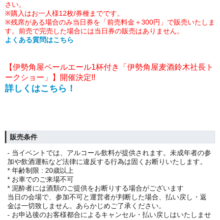
さい。
※購入はお一人様12枚/券種までです。
※残席がある場合のみ当日券を「前売料金＋300円」で販売いたしま
す。前売で完売した場合には当日券の販売はありません。
よくある質問はこちら
【伊勢角屋ペールエール1杯付き「伊勢角屋麦酒鈴木社長ト
ークショー」】開催決定!!
詳しくはこちら！
販売条件
- 当イベントでは、アルコール飲料が提供されます。未成年者の参
加や飲酒運転など法律に違反する行為は固くお断りいたします。
* 年齢制限 : 20歳以上
* お車でのご来場不可
* 泥酔者には酒類のご提供をお断りする場合がございます
当日の会場で、参加不可と運営者が判断した場合、払い戻し・返
金は一切致しません。あらかじめご了承ください。
- お申込後のお客様都合によるキャンセル・払い戻しはいたしませ