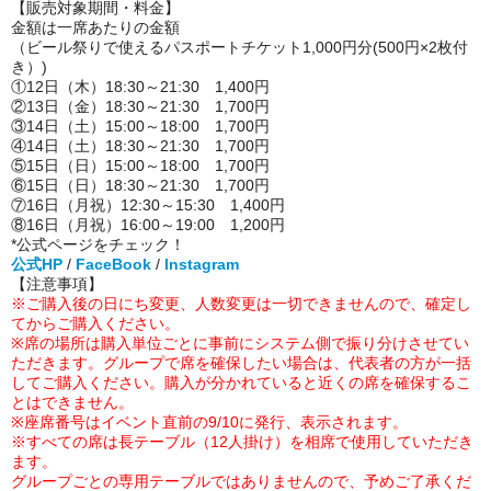
【販売対象期間・料金】
金額は一席あたりの金額
（ビール祭りで使えるパスポートチケット1,000円分(500円×2枚付
き）)
①12日（木）18:30～21:30 1,400円
②13日（金）18:30～21:30 1,700円
③14日（土）15:00～18:00 1,700円
④14日（土）18:30～21:30 1,700円
⑤15日（日）15:00～18:00 1,700円
⑥15日（日）18:30～21:30 1,700円
⑦16日（月祝）12:30～15:30 1,400円
⑧16日（月祝）16:00～19:00 1,200円
*公式ページをチェック！
公式HP
/
FaceBook
/
Instagram
【注意事項】
※ご購入後の日にち変更、人数変更は一切できませんので、確定し
てからご購入ください。
※席の場所は購入単位ごとに事前にシステム側で振り分けさせてい
ただきます。グループで席を確保したい場合は、代表者の方が一括
してご購入ください。購入が分かれていると近くの席を確保するこ
とはできません。
※座席番号はイベント直前の9/10に発行、表示されます。
※すべての席は長テーブル（12人掛け）を相席で使用していただき
ます。
グループごとの専用テーブルではありませんので、予めご了承くだ