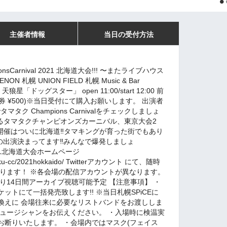
主催者情報
当日の受付方法
ionsCarnival 2021 北海道大会!!! 〜またライブハウス
NON 札幌 UNION FIELD 札幌 Music & Bar
 札幌 天狼星「ドッグスター」 open 11:00/start 12:00 前
1drink券 ¥500)※当日受付にて購入お願いします。 出演者
タマタク Champions Carnivalをチェックしましょ
るタマタクチャンピオンズカーニバル、東京大会2
開催はついに北海道‼︎タマキングが育った街でもあり
の出演決まってます‼︎みんなで爆発しましょ
21北海道大会ホームページ
mataku-cc/2021hokkaido/ Twitterアカウント にて、随時
やります！ ※各会場の配信アカウントが異なります。
り14日間アーカイブ視聴可能予定 【注意事項】 ・
トにて一括発売致します!! ※当日札幌SPiCEに
換えに 会場往来に必要なリストバンドをお渡ししま
ミュージシャンをお伝えください。 ・入場時に検温実
をお断りいたします。 ・会場内ではマスク(フェイス