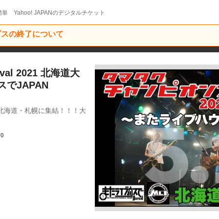
単 Yahoo! JAPANのデジタルチケット
ービスの終了について
val 2021 北海道大
でJAPAN
北海道・札幌に集結！！！大
00