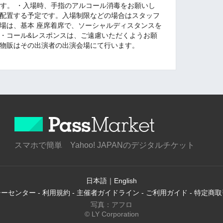
ます。 ・入場時、手指のアルコール消毒をお願いし
を配置する予定です。入場制限などの場合はスタッフ
会場は、基本 座席着席で、ソーシャルディスタンスを
 ・コール&レスポンスは、ご遠慮いただくようお願
の物販はその出演者の出演会場にて行います。
スマホで簡単 Yahoo! JAPANのデジタルチケット
日本語
｜
English
シーセンター
-
利用規約
-
主催者ガイドライン
-
ご利用ガイド
-
特定商取
写真：アフロ
© LY Corporation