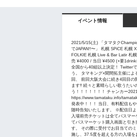
イベント情報
2021/5/15(土) 「タマタクChamp
でJAPAN!!〜」 札幌 SPiCE 札幌 XE
FOLKIE 札幌 Live & Bar Latir
売 ¥4000 / 当日 ¥4500 (+要
全国から40組以上決定！ Twitterで
う。 タマキング×聞間拓主催によ
回、 前回大阪大会に続き4回目の
ます‼︎ 続々と素晴らしい歌うたい
う！！！！！！！ チャンカー20
https://www.tamataku.info/ta
発表中！！！ 当日、有料配信も
随時告知いたします。 ※配信日よ
入場前売チケットは全てパスマーケッ
てパスマーケット購入画面と引き
す。 その際に受付でお目当ての
施し、37.5度を超える方の入場