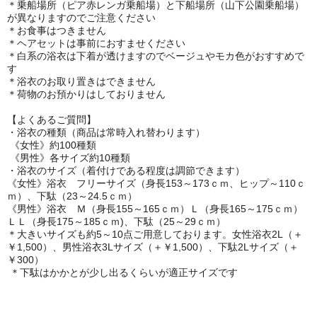
＊乗船場所（ピア赤レンガ乗船場）と下船場所（山下公園乗船場）
が異なりますのでご注意ください
＊お食事はつきません
＊ヘアセットは事前におすませください
＊白系の浴衣は下着が透けますのでベージュやモカ色がおすすめで
す
＊浴衣のお取り置きはできません
＊荷物のお預かりはしておりません
【よくあるご質問】
・浴衣の種類（商品は常時入れ替わります）
《女性》約100種類
《男性》各サイズ約10種類
・浴衣のサイズ（着付けである程度は調節できます）
《女性》浴衣 フリーサイズ（身長153～173ｃｍ、ヒップ～110ｃ
ｍ）、下駄（23～24.5ｃｍ）
《男性》浴衣 Ｍ（身長155～165ｃｍ）Ｌ（身長165～175ｃｍ）
ＬＬ（身長175～185ｃｍ)、下駄（25～29ｃｍ）
＊大きいサイズも約5～10点ご用意しております。女性浴衣2L（＋
￥1,500）、男性浴衣3Lサイズ（＋￥1,500）、下駄2Lサイズ（＋
￥300）
＊下駄はかかとが少し出るくらいが適正サイズです