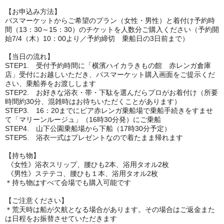
【お申込み方法】
パスマーケットからご希望のプラン（女性・男性）と着付け予約時
間（13：30～15：30）のチケットを人数分ご購入ください（予約開
始7/4（木）10：00より／予約締切 乗船日の3日前まで）
【当日の流れ】
STEP1. 受付予約時間に「横濱ハイカラきもの館 赤レンガ倉庫
店」受付にお越しいただき、パスマーケット購入画面をご提示くだ
さい、乗船券をお渡しします
STEP2. お好きな浴衣・帯・下駄を選んだらプロがお着付け（所要
時間約30分、混雑時はお待ちいただくことがあります）
STEP3. 16：20までにピア赤レンガ乗船場で乗船手続きをすませ
て「マリーンルージュ」（16時30分発）にご乗船
STEP4. 山下公園乗船場から下船（17時30分予定）
STEP5. 浴衣一式はプレゼントなので着たまま帰れます
【持ち物】
《女性》浴衣スリップ、腰ひも2本、浴用タオル2枚
《男性》ステテコ、腰ひも１本、浴用タオル2枚
＊持ち物はすべて会場でも購入可能です
【ご注意ください】
＊荒天時は船が欠航となる場合があります。その場合はご返金また
は日程をお振替させていただきます