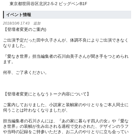
東京都世田谷区北沢2-5-2 ビッグベンB1F
イベント情報
2018/10/6 17:43 追加
【登壇者変更のご案内)
ご出演予定だった田中久子さんが、体調不良によりご出演できなく
なりました。
『愛なき世界』担当編集者の石川由美子さんが聞き手をつとめられ
ます。
何卒、ご了承ください。
【登壇者変更にともなうトーク内容について】
ご案内しておりました、小説家と装幀家のやりとりをご本人同士に
伺うことは叶わなくなりましたが、
担当編集者の石川さんには、『あの家に暮らす四人の女』や『愛な
き世界』の装幀が生み出される過程で交わされた、デザインのラフ
や当時の記録をご持参いただき、お二人のやりとりに立ち会ってい