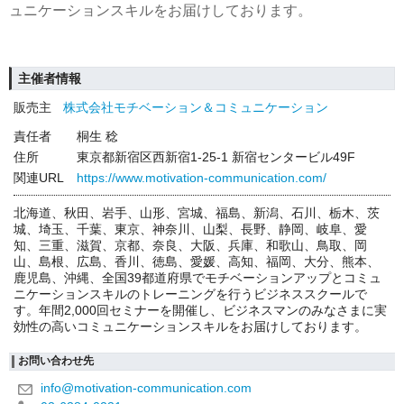
ュニケーションスキルをお届けしております。
主催者情報
販売主
株式会社モチベーション＆コミュニケーション
責任者
桐生 稔
住所
東京都新宿区西新宿1-25-1 新宿センタービル49F
関連URL
https://www.motivation-communication.com/
北海道、秋田、岩手、山形、宮城、福島、新潟、石川、栃木、茨
城、埼玉、千葉、東京、神奈川、山梨、長野、静岡、岐阜、愛
知、三重、滋賀、京都、奈良、大阪、兵庫、和歌山、鳥取、岡
山、島根、広島、香川、徳島、愛媛、高知、福岡、大分、熊本、
鹿児島、沖縄、全国39都道府県でモチベーションアップとコミュ
ニケーションスキルのトレーニングを行うビジネススクールで
す。年間2,000回セミナーを開催し、ビジネスマンのみなさまに実
効性の高いコミュニケーションスキルをお届けしております。
お問い合わせ先
info@motivation-communication.com