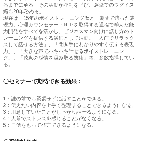
るまでに至る。その活動が評判を呼び、選挙でのウグイス
嬢も20年務める。
現在は、15年のボイストレーニング歴と、劇団で培った表
現力、心理カウンセラー・NLPを取得する過程で学んだ能
力開発をすべてを活かし、ビジネスマン向けに話し方のト
レーニングを提供する講師として活動。「人前でリラック
スして話せる方法」、「聞き手にわかりやすく伝える表現
力」、「大きな声でハキハキ話せるボイストレーニン
グ」、「聴衆の感情を汲み取る技術」等、多数指導してい
る。
〇セミナーで期待できる効果：
1：誰の前でも緊張せずに話すことができる。
2：伝えたい内容を上手く整理することできるようになる。
3：用意していたことがしっかり話せるようになる。
4：人前でストレスを感じることがなくなる。
5：自信をもって発言できるようになる。