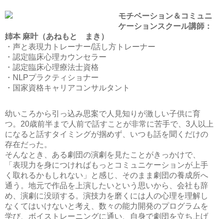
モチベーション＆コミュニ
ケーションスクール講師：
姉本 麻叶（あねもと まき）
・声と表現力トレーナー/話し方トレーナー
・認定臨床心理カウンセラー
・認定臨床心理療法士資格
・NLPプラクティショナー
・国家資格キャリアコンサルタント
幼いころから引っ込み思案で人見知りが激しい子供に育
つ。20歳前半まで人前で話すことが非常に苦手で、3人以上
になると話すタイミングが掴めず、いつも話を聞くだけの
存在だった。
そんなとき、ある劇団の演劇を見たことがきっかけで、
「表現力を身につければもっとコミュニケーションが上手
く取れるかもしれない」と感じ、そのまま劇団の養成所へ
通う。地元で作品を上演したいという思いから、会社も辞
め、演劇に没頭する。演技力を磨くには人の心理を理解し
なくてはいけないと考え、数々の能力開発のプログラムを
学び、ボイストレーニングに通い、自身で劇団を立ち上げ