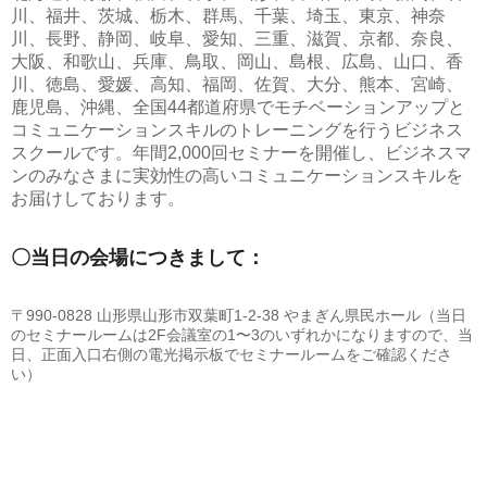
川、福井、茨城、栃木、群馬、千葉、埼玉、東京、神奈
川、長野、静岡、岐阜、愛知、三重、滋賀、京都、奈良、
大阪、和歌山、兵庫、鳥取、岡山、島根、広島、山口、香
川、徳島、愛媛、高知、福岡、佐賀、大分、熊本、宮崎、
鹿児島、沖縄、全国44都道府県でモチベーションアップと
コミュニケーションスキルのトレーニングを行うビジネス
スクールです。年間2,000回セミナーを開催し、ビジネスマ
ンのみなさまに実効性の高いコミュニケーションスキルを
お届けしております。
〇当日の会場につきまして：
〒990-0828 山形県山形市双葉町1-2-38 やまぎん県民ホール（当日
のセミナールームは2F会議室の1〜3のいずれかになりますので、当
日、正面入口右側の電光掲示板でセミナールームをご確認くださ
い）