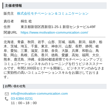
主催者情報
販売主
株式会社モチベーション＆コミュニケーション
責任者
桐生 稔
住所
東京都新宿区西新宿1-25-1 新宿センタービル49F
関連URL
https://www.motivation-communication.com/
北海道、青森、秋田、岩手、山形、宮城、福島、新潟、福井、栃
木、茨城、埼玉、千葉、東京、神奈川、山梨、長野、静岡、岐
阜、愛知、三重、滋賀、京都、奈良、大阪、兵庫、和歌山、鳥
取、岡山、島根、広島、香川、徳島、愛媛、高知、福岡、大分、
熊本、鹿児島、沖縄、全国40都道府県でモチベーションアップと
コミュニケーションスキルのトレーニングを行うビジネススクー
ルです。年間2,000回セミナーを開催し、ビジネスマンのみなさま
に実効性の高いコミュニケーションスキルをお届けしておりま
す。
お問い合わせ先
info@motivation-communication.com
03-6384-0231
11：00～18：00