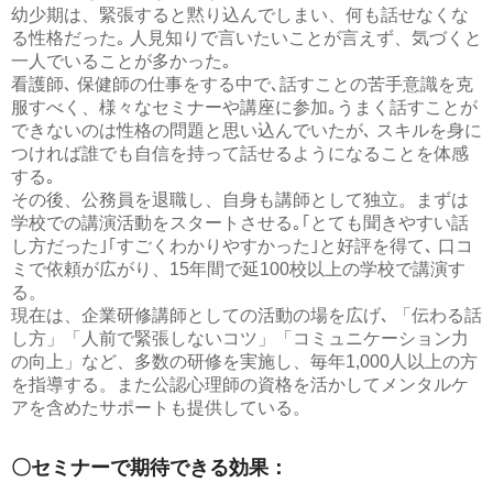
幼少期は、緊張すると黙り込んでしまい、何も話せなくな
る性格だった｡ 人見知りで言いたいことが言えず、気づくと
一人でいることが多かった｡
看護師､ 保健師の仕事をする中で､話すことの苦手意識を克
服すべく、様々なセミナーや講座に参加｡うまく話すことが
できないのは性格の問題と思い込んでいたが､ スキルを身に
つければ誰でも自信を持って話せるようになることを体感
する｡
その後、公務員を退職し、自身も講師として独立。まずは
学校での講演活動をスタートさせる｡｢とても聞きやすい話
し方だった｣｢すごくわかりやすかった｣と好評を得て､ 口コ
ミで依頼が広がり、15年間で延100校以上の学校で講演す
る。
現在は、企業研修講師としての活動の場を広げ､ 「伝わる話
し方」「人前で緊張しないコツ」「コミュニケーション力
の向上」など、多数の研修を実施し、毎年1,000人以上の方
を指導する。また公認心理師の資格を活かしてメンタルケ
アを含めたサポートも提供している。
〇セミナーで期待できる効果：