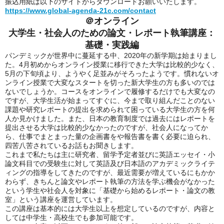
振込用紙は以下のサイトからダウンロードお願いいたします。
https://www.global-agenda-21c.com/contact
＠オンライン
大学生・社会人のための論文・レポート執筆講座：
基礎・実践編
パンデミックが世界中に蔓延する中、2020年の新学期は始まりまし
た。4月初めからオンライン授業に移行できた大学は比較的少なく、
5月の下旬頃より、ようやく足並みがそろったようです。慣れないオ
ンライン授業で大変なスタートを切った新大学生の方も多いのでは
ないでしょうか。コースをオンラインで履修するだけでも大変なの
ですが、大学生活が始まってすぐに、今まで取り組んだことのない
課題や研究レポートの提出を求められて困っている大学生の方を何
人か見かけました。また、日本の教育制度では過去にはレポートを
提出させる大学は比較的少なかったのですが、社会人になってか
ら、仕事でまとまった量の企画書をや報告書を書く必要に迫られ、
四苦八苦されているお話もお聞きします。
これまで私たちは主に研究者、留学予定者並びに英語エッセイ・小
論文科目での受験生に対して英語及び日本語のアカデミックライテ
ィングの指導をしてきたのですが、最近需要が増えているにもかか
わらず、きちんと論文やレポート執筆の方法を学ぶ機会がなかった
という学生や社会人を対象に「基礎から始めるレポート・論文の教
室」という講座を運営しています。
この講座は基本的には大学生以上を想定しているのですが、内容と
しては中学生・高校生でも参加可能です。