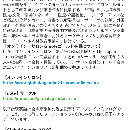
等の依頼を受け、公共セクターのリサーチャー並びにコンサルタン
トとして政策研究及び市場調査に従事する。都市計画、地域振興、
観光/文化、環境/エネルギー、医療/介護福祉、コンプライアンスな
ど幅広い分野をカバー、白書や政府委員会レポート等の執筆、外国
政府・企業関係者との交渉を引き受けてきた。現在は、関西を拠点
に政策調査、日本企業の海外展開支援及び調査コンサルティング事
業、海外企業の日本市場におけるマーケティング及び販路開拓支
援、グローバル人材教育事業を手掛けている。
【オンライン・サロン＆ noteゴールド会員について】
現在、オンライン・サロン「朝英語の会@京阪神～The Japan
Times 紙記事について議論する～」とnoteサークル「英語で学ぶ大
人の社会科」の会員を募集しています。サロン会員とゴールド会員
は全てのワークショップに割引価格で参加できます。
【オンラインサロン】
https://www.global-agenda-21c.com/onlinesalon
【note】サークル
https://note.com/globalagenda/circle
以下は朝英語の会＠京阪神の過去記事もアップしているブログで
す。これまでに行ったワークショップの詳細や参加者の様子をアッ
プしています。
【Global Agenda ブログ​】