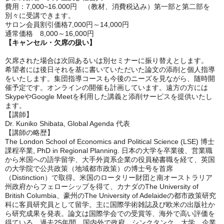
費用：7,000~16.000円 （教材、消費税込み）第一部と第二部を
別々に受講できます。
サロン会員割引価格7,000円～14,000円
通常価格 8,000～16,000円
【キャンセル・欠席の扱い】
欠席された場合は次回あるいは別セミナーに振り替えとします。
希望者には後日それを基に書いていただいた論文の添削と個人指導
をいたします。集団指導コースも今後のニーズを見ながら、随時開
催予定です。オンラインの開催も計画しています。遠方の方には
SkypeやGoogle Meetを利用した講義と添削サービスを提供いたし
ます。
【講師】
Dr. Kuniko Shibata, Global Agenda 代表
【講師の略歴】
The London School of Economics and Political Science (LSE) 博士
課程卒業, PhD in Regional Planning. 日本の大学を卒業後、営業職
から米国への語学留学、大手外資系企業の役員秘書職を経て、英国
の大学院で公共政策（地域都市政策）の博士号を首席
（Distinction）で取得。米国のロータリー財団と南オーストラリア
州政府からフェローシップを得て、カナダのThe University of
British Columbia、豪州のThe University of Adelaideの都市政策研究
科に客員研究員として留学。主に国際学術雑誌及び欧米の出版社か
ら研究成果を発表。論文は国際学会での受賞等、海外で高い評価を
得ている。過去25年間、国内外で政府、シンクタンク、大学、企業