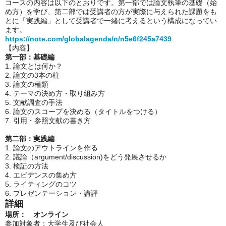
コースの内容は以下のとおりです。第一部では論文執筆の基礎（始
め方）を学び、第二部では受講者の方が実際に与えられた課題をも
とに「実践編」として受講者で一緒に考えるという構成になってい
ます。
https://note.com/globalagenda/n/n5e6f245a7439
【内容】
第一部：基礎編
1. 論文とは何か？
2. 論文の3本の柱
3. 論文の種類
4. テーマの決め方・取り組み方
5. 文献調査の手法
6. 論文のスコープを決める（タイトルをつける）
7. 引用・参照文献の書き方
第二部：実践編
1. 論文のアウトラインを作る
2. 議論（argument/discussion)をどう発展させるか
3. 検証の方法
4. エビデンスの集め方
5. ライティングのコツ
6. プレゼンテーション・講評
詳細
場所： オンライン
参加対象者：大学生及び社会人