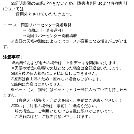
※証明書類の確認ができないため、障害者割引および各種割引
については
適用外とさせていただきます。
コ ー ス
：両国リバーセンター発着場発
⇒《隅田川・晴海運河》
⇒両国リバーセンター発着場着
※当日の天候や潮位によってはコースが変更になる場合がございま
す。
注意事項
：
※高潮位および雨天の場合は、上部デッキを閉鎖いたします。
※天候や潮位の影響で
欠航となった場合は全額返金いたします。
※購入後の個人都合による払い戻しはできません。
※座席は自由席のため、座れない場合もございます。
※船内に売店はございません。
※ペット（犬、猫等）はペットキャリー等に入っていても持ち込め
ません。
（盲導犬・聴導犬・介助犬を除く、事前にご連絡ください。）
※車いすご利用の場合は、事前にご連絡ください。
船の構造上、ご利用いただける台数に限りがございます。
ご理解のほど、ご協力お願い申し上げます。