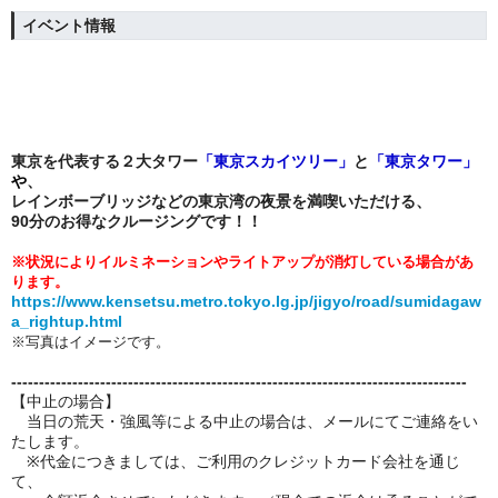
イベント情報
東京を代表する２大タワー
「
東京スカイツリー」
と
「
東京タワー」
や
、
レインボーブリッジ
などの東京湾の夜景を満喫いただける、
90分のお得なクルージングです！！
※状況によりイルミネーションやライトアップが消灯している場合があ
ります。
https://www.kensetsu.metro.tokyo.lg.jp/jigyo/road/sumidagaw
a_rightup.html
※写真はイメージです。
----------------------------------------------------------------------------------
【中止の場合】
当日の荒天・強風等による中止の場合は、メールにてご連絡をい
たします。
※代金につきましては、ご利用のクレジットカード会社を通じ
て、