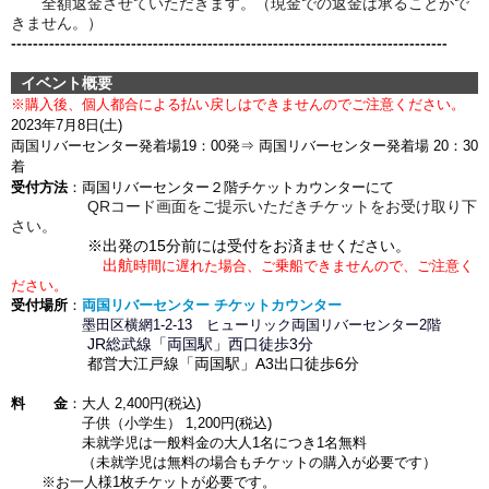
全額返金させていただきます。（現金での返金は承ることがで
きません。）
--------------------------------------------------------------------------------
イベント概要
※購入後、個人都合による
払い戻しはできませんのでご注意ください。
2023年7月8日(土)
両国リバーセンター発着場
19：00発
⇒ 両国リバーセンター発着場 20：30
着
受付方法
：両国リバーセンター２階チケットカウンターにて
QRコード画面をご提示いただきチケットをお受け取り下
さい。
※出発の15分前には受付をお済ませください。
出航
時間に遅れた場合、ご乗船できませんので、ご注意く
ださい。
受付場所
：
両国リバーセンター チケットカウンター
墨田区横網1-2-13 ヒューリック両国リバーセンター2階
JR総武線「両国駅」西口徒歩3
分
都営大江戸線「両国駅」A3出口徒歩6分
料 金
：大人 2,400円(税込)
子供（小学生） 1,200円
(税込)
未就学児は一般料金の大人1名につき1名無料
（未就学児は無料の場合もチケットの購入が必要です）
※お一人様1枚チケットが必要です。