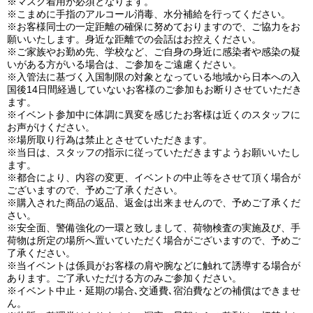
※マスク着用が必須となります。
※こまめに手指のアルコール消毒、水分補給を行ってください。
※お客様同士の一定距離の確保に努めておりますので、ご協力をお
願いいたします。身近な距離での会話はお控えください。
※ご家族やお勤め先、学校など、ご自身の身近に感染者や感染の疑
いがある方がいる場合は、ご参加をご遠慮ください。
※入管法に基づく入国制限の対象となっている地域から日本への入
国後14日間経過していないお客様のご参加もお断りさせていただき
ます。
※イベント参加中に体調に異変を感じたお客様は近くのスタッフに
お声がけください。
※場所取り行為は禁止とさせていただきます。
※当日は、スタッフの指示に従っていただきますようお願いいたし
ます。
※都合により、内容の変更、イベントの中止等をさせて頂く場合が
ございますので、予めご了承ください。
※購入された商品の返品、返金は出来ませんので、予めご了承くだ
さい。
※安全面、警備強化の一環と致しまして、荷物検査の実施及び、手
荷物は所定の場所へ置いていただく場合がございますので、予めご
了承ください。
※当イベントは係員がお客様の肩や腕などに触れて誘導する場合が
あります。ご了承いただける方のみご参加ください。
※イベント中止・延期の場合､交通費､宿泊費などの補償はできませ
ん。