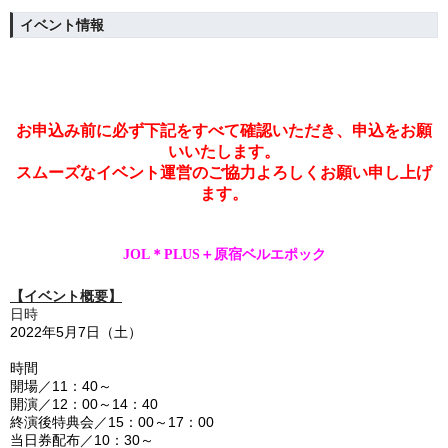
イベント情報
お申込み前に必ず下記をすべて確認いただき、申込をお願
いいたします。
スムーズなイベント運営のご協力よろしくお願い申し上げ
ます。
JOL＊PLUS＋原宿ベルエポック
【イベント概要】
日時
2022年5
月7日（土）
時間
開場／
11
：4
0
～
開演／
12
：
00
～
14
：40
終演後特典会／
15
：0
0
～
17
：0
0
当日券配布／
10：3
0
～