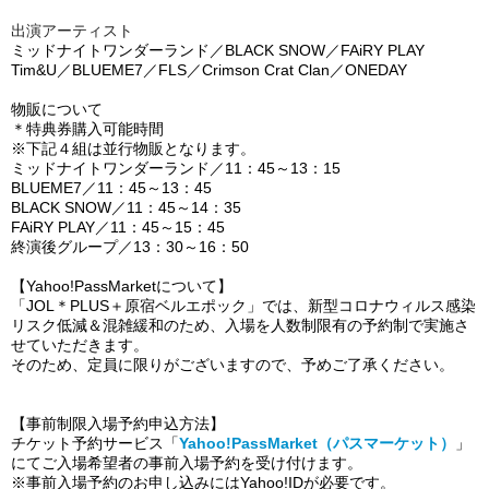
出演アーティスト
ミッドナイトワンダーランド／BLACK SNOW／FAiRY PLAY
Tim&U／BLUEME7／FLS／Crimson Crat Clan／ONEDAY
物販について
＊特典券購入可能時間
※下記４組は並行物販となります。
ミッドナイトワンダーランド／
11：45～13：15
BLUEME7／
11：45～13：45
BLACK SNOW／
11：45～14：35
FAiRY PLAY／11：45～15：45
終演後グループ／
13：30～
16：50
【Yahoo!PassMarketについて】
「JOL＊PLUS＋原宿ベルエポック」では、新型コロナウィルス感染
リスク低減＆混雑緩和のため、入場を人数制限有の予約制で実施さ
せていただきます。
そのため、定員に限りがございますので、予めご了承ください。
【事前制限入場予約申込方法】
チケット予約サービス「
Yahoo!PassMarket（パスマーケット）
」
にてご入場希望者の事前入場予約を受け付けます。
※事前入場予約のお申し込みにはYahoo!IDが必要です。