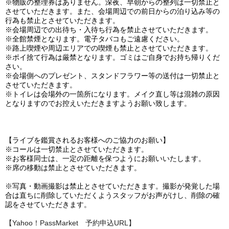
※物販の整理券はありません。深夜、早朝からの整列は一切禁止と
させていただきます。また、会場周辺での前日からの泊り込み等の
行為も禁止とさせていただきます。
※会場周辺での出待ち・入待ち行為を禁止させていただきます。
※全館禁煙となります。電子タバコもご遠慮ください。
※路上喫煙や周辺エリアでの喫煙も禁止とさせていただきます。
※ポイ捨て行為は厳禁となります。ゴミはご自身でお持ち帰りくだ
さい。
※会場側へのプレゼント、スタンドフラワー等の送付は一切禁止と
させていただきます。
※トイレは会場外の一箇所になります。メイク直し等は混雑の原因
となりますのでお控えいただきますようお願い致します。
【ライブを鑑賞されるお客様へのご協力のお願い】
※コールは一切禁止とさせていただきます。
※お客様同士は、一定の距離を保つようにお願いいたします。
※席の移動は禁止とさせていただきます。
※写真・動画撮影は禁止とさせていただきます。撮影が発覚した場
合は直ちに削除していただくようスタッフがお声がけし、削除の確
認をさせていただきます。
【Yahoo！PassMarket 予約申込URL】