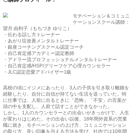
モチベーション＆コミュニ
ケーションスクール講師：
望月 由利子（もちづき ゆりこ）
・伝わる話し方トレーナー
・あがり症改善メンタルトレーナー
・銀座コーチングスクール認定コーチ
・自己肯定感アカデミー認定教師
・アドラー流プロフェッショナルメンタルトレーナー
・自己肯定感/HSP/グリーフケア心理カウンセラー
・JLC認定恋愛アドバイザー1級
高校の頃にイジメにあったり、3人の子供を引き取り離婚を
経験したり、自分に自信が持てない生活を送っていた。特
に仕事では、人前に出るときに「恐怖」「不安」の言葉が
頭の中を支配し、人前で話すことができなかった。
しかし、1人のカウンセラーとの出会いがきっかけで、人生
が変わりはじめた。その出会い以後、18年間外資系の営業
職に就き、モチベーションの上げ方、コミュニケーション
の取り方、良い印象を与える方法を学び、社内では10年間