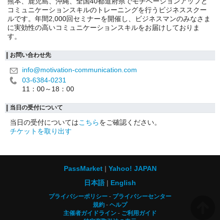
熊本、鹿児島、沖縄、全国40都道府県でモチベーションアップと
コミュニケーションスキルのトレーニングを行うビジネススクー
ルです。年間2,000回セミナーを開催し、ビジネスマンのみなさま
に実効性の高いコミュニケーションスキルをお届けしておりま
す。
お問い合わせ先
info@motivation-communication.com
03-6384-0231
11：00～18：00
当日の受付について
当日の受付については
こちら
をご確認ください。
チケットを取り出す
PassMarket
Yahoo! JAPAN
日本語
English
プライバシーポリシー
プライバシーセンター
規約
ヘルプ
主催者ガイドライン
ご利用ガイド