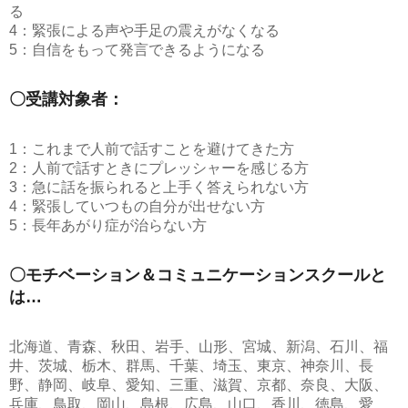
る
4：緊張による声や手足の震えがなくなる
5：自信をもって発言できるようになる
〇受講対象者：
1：これまで人前で話すことを避けてきた方
2：人前で話すときにプレッシャーを感じる方
3：急に話を振られると上手く答えられない方
4：緊張していつもの自分が出せない方
5：長年あがり症が治らない方
〇モチベーション＆コミュニケーションスクールと
は…
北海道、青森、秋田、岩手、山形、宮城、新潟、石川、福
井、茨城、栃木、群馬、千葉、埼玉、東京、神奈川、長
野、静岡、岐阜、愛知、三重、滋賀、京都、奈良、大阪、
兵庫、鳥取、岡山、島根、広島、山口、香川、徳島、愛