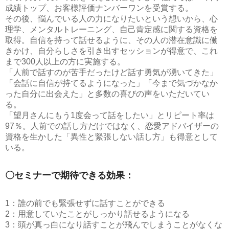
成績トップ、お客様評価ナンバーワンを受賞する。
その後、悩んでいる人の力になりたいという想いから、心
理学、メンタルトレーニング、自己肯定感に関する資格を
取得。自信を持って話せるように、その人の潜在意識に働
きかけ、自分らしさを引き出すセッションが得意で、これ
まで300人以上の方に実施する。
「人前で話すのが苦手だったけど話す勇気が湧いてきた」
「会話に自信が持てるようになった」「今まで気づかなか
った自分に出会えた」と多数の喜びの声をいただいてい
る。
「望月さんにもう1度会って話をしたい」とリピート率は
97％。人前での話し方だけではなく、恋愛アドバイザーの
資格を生かした「異性と緊張しない話し方」も得意として
いる。
〇セミナーで期待できる効果：
1：誰の前でも緊張せずに話すことができる
2：用意していたことがしっかり話せるようになる
3：頭が真っ白になり話すことが飛んでしまうことがなくな