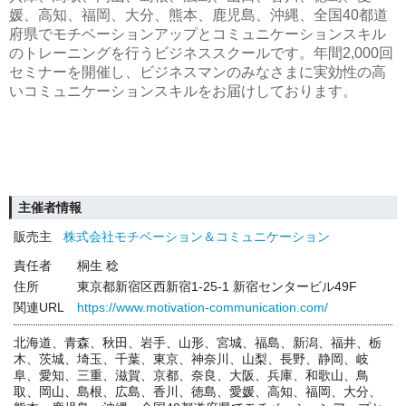
媛、高知、福岡、大分、熊本、鹿児島、沖縄、全国40都道
府県でモチベーションアップとコミュニケーションスキル
のトレーニングを行うビジネススクールです。年間2,000回
セミナーを開催し、ビジネスマンのみなさまに実効性の高
いコミュニケーションスキルをお届けしております。
主催者情報
販売主
株式会社モチベーション＆コミュニケーション
責任者
桐生 稔
住所
東京都新宿区西新宿1-25-1 新宿センタービル49F
関連URL
https://www.motivation-communication.com/
北海道、青森、秋田、岩手、山形、宮城、福島、新潟、福井、栃
木、茨城、埼玉、千葉、東京、神奈川、山梨、長野、静岡、岐
阜、愛知、三重、滋賀、京都、奈良、大阪、兵庫、和歌山、鳥
取、岡山、島根、広島、香川、徳島、愛媛、高知、福岡、大分、