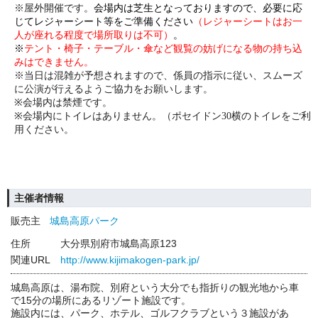
※屋外開催です。
会場内は芝生となっておりますので、必要に応
じてレジャーシート等をご準備ください
（レジャーシートはお一
人が座れる程度で場所取りは不可）
。
※
テント・椅子・テーブル・傘など観覧の妨げになる物の持ち込
みはできません。
※当日は混雑が予想されますので、係員の指示に従い、スムーズ
に公演が行えるようご協力をお願いします。
※会場内は禁煙です。
※会場内にトイレはありません。（ポセイドン30横のトイレをご利
用ください。
主催者情報
販売主
城島高原パーク
住所
大分県別府市城島高原123
関連URL
http://www.kijimakogen-park.jp/
城島高原は、湯布院、別府という大分でも指折りの観光地から車
で15分の場所にあるリゾート施設です。
施設内には、パーク、ホテル、ゴルフクラブという３施設があ