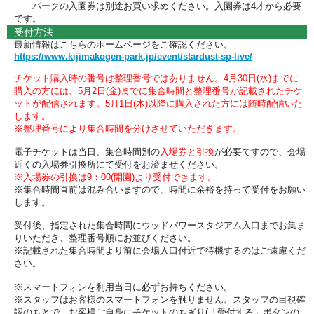
パークの入園券は別途お買い求めください。入園券は4才から必要
です。
受付方法
最新情報はこちらのホームページをご確認ください。
https://www.kijimakogen-park.jp/event/stardust-sp-live/
チケット購入時の番号は整理番号ではありません。4月30日(水)までに
購入の方には、5
月2日(金)まで
に集合時間と整理番号が記載されたチケ
ットが配信されます。5月1日(木)以降に購入された方には随時配信いた
します。
※整理番号により集合時間を分けさせていただきます。
電子チケットは当日、集合時間別の
入場券と引換
が必要ですので、会場
近くの入場券引換所にて受付をお済ませください。
※入場券の引換は9：00(開園)より受付できます。
※集合時間直前は混み合いますので、時間に余裕を持って受付をお願い
します。
受付後、指定された集合時間にウッドパワースタジアム入口までお集ま
りいただき、整理番号順にお並びください。
※記載された集合時間より前に会場入口付近で待機するのはご遠慮くだ
さい。
※スマートフォンを利用当日に必ずお持ちください。
※スタッフはお客様のスマートフォンを触りません。スタッフの目視確
認のもとで、お客様ご自身にチケットのもぎり(「受付する」ボタンの