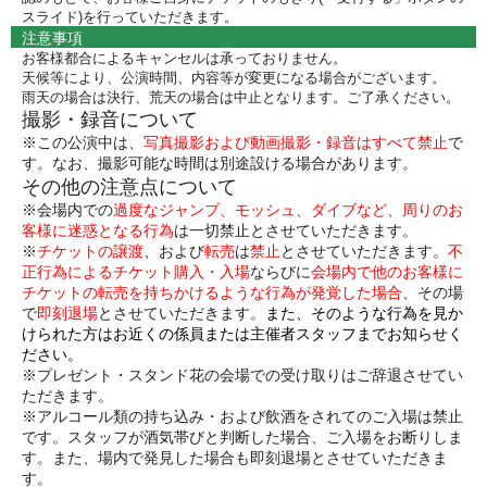
スライド)を行っていただきます。
注意事項
お客様都合によるキャンセルは承っておりません。
天候等により、公演時間、内容等が変更になる場合がございます。
雨天の場合は決行、荒天の場合は中止となります。ご了承ください。
撮影・録音について
※この公演中は、
写真撮影および
動画撮影・録音はすべて禁止
で
す。なお、撮影可能な時間は別途設ける場合があります。
その他の注意点について
※会場内での
過度なジャンプ
、モッシュ、ダイブなど、
周りのお
客様に迷惑となる行為
は
一切禁止
とさせていただきます。
※
チケットの譲渡
、および
転売
は
禁止
とさせていただきます。
不
正行為によるチケット購入・入場
ならびに
会場内で他のお客様に
チケットの転売を持ちかけるような行為が発覚した場合
、その場
で
即刻退場
とさせていただきます。
また、そのような
行為を見か
けられた方
はお近くの
係員
または
主催者スタッフまでお知らせく
ださい
。
※プレゼント・スタンド花の会場での受け取りはご辞退させてい
ただきます。
※アルコール類の持ち込み・および飲酒をされてのご入場は禁止
です。スタッフが酒気帯びと判断した場合、ご入場をお断りしま
す。また、場内で発見した場合も即刻退場とさせていただきま
す。