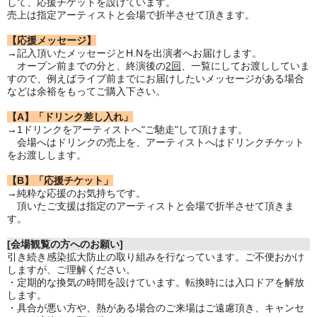
して、応援チケットを設けています。
売上は指定アーティストと会場で折半させて頂きます。
【応援メッセージ】
→記入頂いたメッセージとH.Nを出演者へお届けします。
オープン前までの分と、終演後の
2回
、一覧にしてお渡ししていま
すので、例えばライブ前までにお届けしたいメッセージがある場合
などは余裕をもってご購入下さい。
【A】「ドリンク差し入れ」
→1ドリンクをアーティストへ"ご馳走"して頂けます。
会場へはドリンクの売上を、アーティストへはドリンクチケット
をお渡しします。
【B】「応援チケット」
→純粋な応援のお気持ちです。
頂いたご支援は指定のアーティストと会場で折半させて頂きま
す。
[会場観覧の方へのお願い]
引き続き感染拡大防止の取り組みを行なっています。ご不便おかけ
しますが、ご理解ください。
・定期的な換気の時間を設けています。転換時には入口ドアを解放
します。
・具合が悪い方や、熱がある場合のご来場はご遠慮頂き、キャンセ