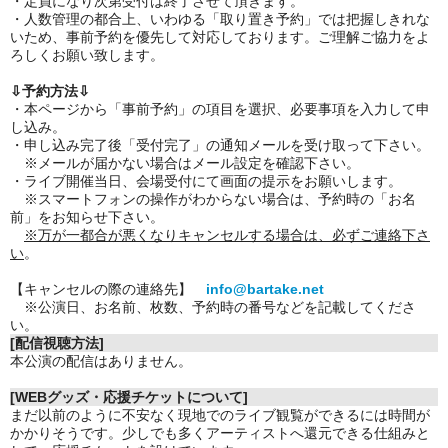
・定員になり次第受付は終了させて頂きます。
・人数管理の都合上、いわゆる「取り置き予約」では把握しきれな
いため、事前予約を優先して対応しております。ご理解ご協力をよ
ろしくお願い致します。
⇩予約方法⇩
・本ページから「事前予約」の項目を選択、必要事項を入力して申
し込み。
・申し込み完了後「受付完了」の通知メールを受け取って下さい。
※メールが届かない場合はメール設定を確認下さい。
・ライブ開催当日、会場受付にて画面の提示をお願いします。
※スマートフォンの操作がわからない場合は、予約時の「お名
前」をお知らせ下さい。
※万が一都合が悪くなりキャンセルする場合は、必ずご連絡下さ
い
。
【キャンセルの際の連絡先】
info@bartake.net
※公演日、お名前、枚数、予約時の番号などを記載してくださ
い。
[配信視聴方法]
本公演の配信はありません。
[WEBグッズ・応援チケットについて]
まだ以前のように不安なく現地でのライブ観覧ができるには時間が
かかりそうです。少しでも多くアーティストへ還元できる仕組みと