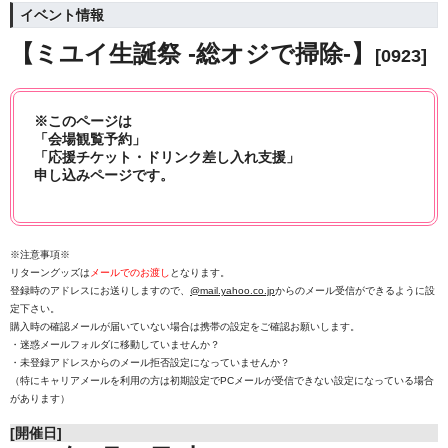
イベント情報
【ミユイ生誕祭 -総オジで掃除-】
[0923]
※このページは
「会場観覧予約」
「応援チケット・ドリンク差し入れ支援」
申し込みページです。
※注意事項※
リターングッズは
メールでのお渡し
となります。
登録時のアドレスにお送りしますので、
@mail.yahoo.co.jp
からのメール受信ができるように設
定下さい。
購入時の確認メールが届いていない場合は携帯の設定をご確認お願いします。
・迷惑メールフォルダに移動していませんか？
・未登録アドレスからのメール拒否設定になっていませんか？
（特にキャリアメールを利用の方は初期設定でPCメールが受信できない設定になっている場合
があります）
[開催日]