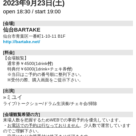
2023年9月23日(土)
open 18:30 / start 19:00
[会場]
仙台BARTAKE
仙台市青葉区一番町1-10-11 B1F
http://bartake.net/
[料金]
【会場観覧】
通常券￥4500(
1drink
付
)
特典付￥6000(1drink+チェキ券
付
)
※当日はご予約の番号順に整列下さい。
※受付の際、購入画面をご提示下さい。
[出演]
»ミユイ
ライブ/トークショー/ドラム生演奏/チェキ会/掃除
[会場観覧希望の方]
来場人数を把握するためWEBでの事前予約を優先しています。
・
お電話での予約は行なっておりません
。少人数で運営しています
のでご理解下さい。