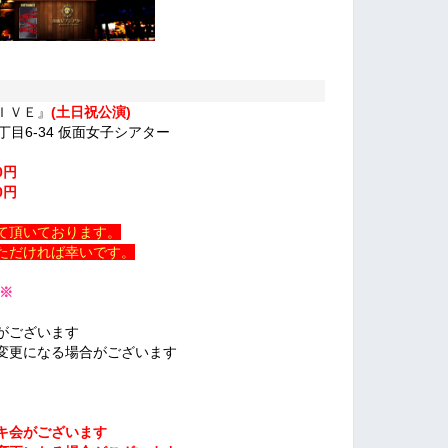
ＩＶＥ』
(土日祝公演)
丁目6-34 仮面女子シアター
0円
0円
て頂いております。
ただければ幸いです。
制※
がございます
変更になる場合がございます
キ会がございます