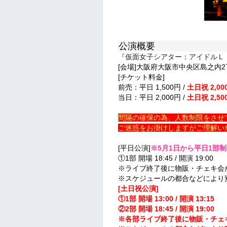
公演概要
『仮面女子シアター：アイドルＬ
[会場]大阪府大阪市中央区島之内2
[チケット料金]
前売：平日 1,500円 /
土日祝 2,00
当日：平日 2,000円 /
土日祝 2,50
間隔の確保の為、人数制限をさせ
ご迷惑をお掛けしますがご理解い
[平日公演]
※5月1日から平日1部
①1部 開場 18:45 / 開演 19:00
※ライブ終了後に物販・チェキ会
※スケジュールの都合などにより
[土日祝公演]
①1部 開場 13:00 / 開演 13:15
②2部 開場 18:45 / 開演 19:00
※各部ライブ終了後に物販・チェ