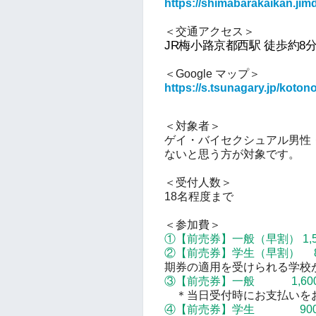
https://shimabarakaikan.jim
＜交通アクセス＞
JR梅小路京都西駅 徒歩約8
＜Google マップ＞
https://s.tsunagary.jp/koto
＜対象者＞
ゲイ・
バイセクシュアル男性
ないと思う方が対象です。
＜受付人数＞
18名程度まで
＜参加費＞
①
【前売券】
一般（早割） 1,
②
【前売券】
学生（早割） 8
期券の適用を受けられる学校
③
【前売券】
一般 1,60
＊当日受付時にお支払いを
④
【前売券】
学生 90