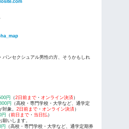
dosite.com
分
noha_map
・パンセクシュアル男性の方、そうかもしれ
500円
（
2
日前まで
・
オンライン決済
）
00円
（高校・専門学校・大学など、通学定
が対象。
2
日前まで
・
オンライン決済
）
0円
（
前日まで
・
当日払
）
お願いします。
0円
（高校・専門学校・大学など、通学定期券