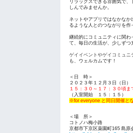
リラックスできる雰囲気で、
しんでみませんか。
ネットやアプリではなかなか
るような人とのつながりを作
継続的にコミュニティに関わ
て、毎日の生活が、少しずつ
ゲイイベントやゲイコミュニ
も、ウェルカムです！
＜日 時＞
２０２３年１２月３日（日）
１５：３０～１７：３０頃ま
（入室開始 １５：１５）
※for everyone と同
＜場 所＞
コトノハ梅小路
京都市下京区薬園町165 島原