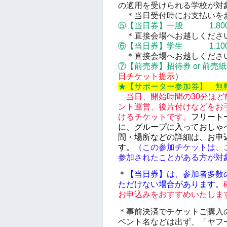
の適用を受けられる学校が対
＊当日受付時にお支払いを
⑤【当日券】一般 1,80
＊直接会場へお越しください
⑥【当日券】学生 1,10
＊
直接会場へお越しくださ
⑦【前売券】
招待券 or 前売
日チケット提示
）
★【サポーター参加券】 無
当日、開始時間の
30分
ほど
ント運営、後片付けなどをお
けるチケットです。
フリート
に、グループに入っておしゃ
間・場所などの詳細は、お申
す。
（この参加チケットは、これま
参加されたことがある方が対
＊
【当日券】は、
参加者多数
ただけない場合があります。
お申込みをおすすめいたしま
＊事前決済でチケットご購入
ベント名などは出ず、「ヤフ