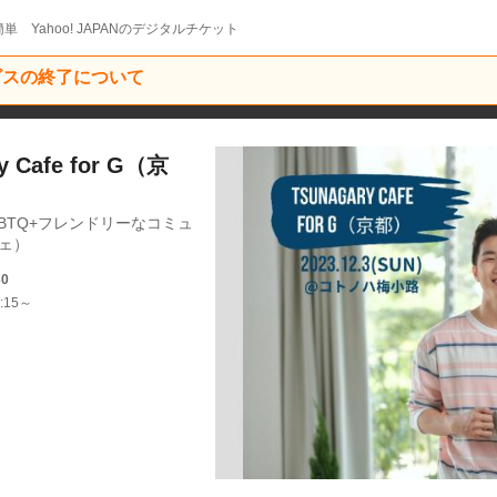
単 Yahoo! JAPANのデジタルチケット
ービスの終了について
 Cafe for G（京
BTQ+フレンドリーなコミュ
フェ）
30
:15～