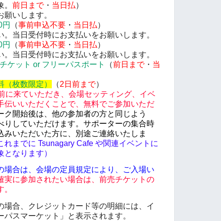
象。
前日まで
・
当日払
）
お願いします。
0円
（
事前申込不要
・
当日払
）
。当日受付時にお支払いをお願いします。
0円
（
事前申込不要
・
当日払
）
い。当日受付時にお支払いをお願いします。
紙チケット or フリーパスポート
（
前日まで
・
当
料（枚数限定）
（
2
日前まで
）
前に来ていただき、会場セッティング、イベ
手伝いいただくことで、無料でご参加いただ
ーク開始後は、他の参加者の方と同じよう
べりしていただけます。サポーターの集合時
込みいただいた方に、別途ご連絡いたしま
でに Tsunagary Cafe や関連イベントに
象となります）
の場合は、会場の定員規定により、ご入場い
確実に参加されたい場合は、前売チケットの
す。
の場合、クレジットカード等の明細には、イ
ーパスマーケット」と表示されます。