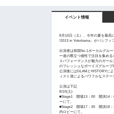
イベント情報
8月10日（土）、今年の夏を最高に盛
!2013 in Yokohama」が
出演者は韓国No.1ボーカルグル
ー達の際立つ個性で注目を集めるボ
スパフォーマンスが魅力のガール
のフレッシュなボーイズグループHI
公演後にはGLAMとHISTORY
ィスト達によるパワフルなステー
公演は下記
8/10(土)
■Stage1 開場13：00 開演
ーにて。
■Stage2 開場17：30 開演
内ロビーにて。