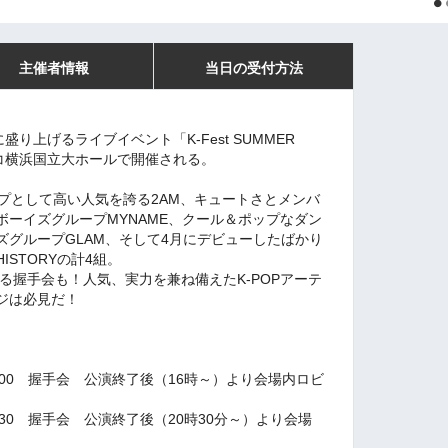
主催者情報
当日の受付方法
り上げるライブイベント「K-Fest SUMMER
パシフィコ横浜国立大ホールで開催される。
ープとして高い人気を誇る2AM、キュートさとメンバ
ーイズグループMYNAME、クール＆ポップなダン
ズグループGLAM、そして4月にデビューしたばかり
STORYの計4組。
による握手会も！人気、実力を兼ね備えたK-POPアーテ
ジは必見だ！
14：00 握手会 公演終了後（16時～）より会場内ロビ
18：30 握手会 公演終了後（20時30分～）より会場