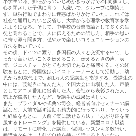
小学生の時、担任からのいじめがきっかけで2年間孤立し、
心を閉ざした子供に育つ。人嫌いで、グループに馴染ま
ず、単独行動でまわりに迷惑ばかりかけていた。これでは
社会で通用しないと反省し、大学から心理学や教育学を学
ぶようになる。そして、中学校の音楽教諭として多くの生
徒と関わることで、人に伝えるための話し方、相手の思い
に寄り添う聞き方、穏やかで楽しいコミュニケーションの
方法を磨いていく。
その後、ドイツに渡り、多国籍の人々と交流する中で、し
っかり言いたいことを伝えること、伝えるときの声、表
情、ジェスチャーがとても大切であると痛感する。その経
験をもとに、帰国後はボイストレーナーとして活動し、幼
児から80歳代まで、約1万人の受講生を指導する。受講生の
中には、芸能界に進んだ人、全国大会に出場した人、声優
としてアニメ番組に出演した人、会社から表彰された人、
売上が倍増した人など、受講生の成果は著しい。
また、ブライダルや式典の司会、経営者向けセミナーの講
話など、人前で話す活動も精力的に行っており、そういっ
た経験をもとに「人前で楽に話せる方法」「あがり症を克
服するトレーニング」を提供している。新型コロナ以後
は、リモートに特化した講座、個別レッスンも多数行い、
受講生からは「人前で自信を持って話せるようになっ