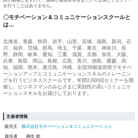
師が開催しますので、講師が都道府県をまたいで出張してセミナー
を行うことはありません。
〇モチベーション＆コミュニケーションスクールと
は…
北海道、青森、秋田、岩手、山形、宮城、福島、新潟、石
川、福井、茨城、群馬、埼玉、千葉、東京、神奈川、長
野、静岡、岐阜、愛知、三重、滋賀、京都、奈良、大阪、
兵庫、鳥取、岡山、島根、広島、香川、徳島、愛媛、高
知、福岡、熊本、鹿児島、沖縄、全国38都道府県でモチベ
ーションアップとコミュニケーションスキルのトレーニン
グを行うビジネススクールです。年間2,000回セミナーを開
催し、ビジネスマンのみなさまに実効性の高いコミュニケ
ーションスキルをお届けしております。
主催者情報
販売主
株式会社モチベーション＆コミュニケーション
責任者
桐生 稔