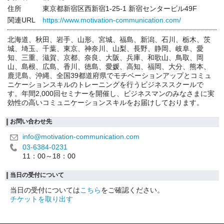
住所
東京都新宿区西新宿1-25-1 新宿センタービル49F
関連URL
https://www.motivation-communication.com/
北海道、秋田、岩手、山形、宮城、福島、新潟、石川、栃木、茨
城、埼玉、千葉、東京、神奈川、山梨、長野、静岡、岐阜、愛
知、三重、滋賀、京都、奈良、大阪、兵庫、和歌山、鳥取、岡
山、島根、広島、香川、徳島、愛媛、高知、福岡、大分、熊本、
鹿児島、沖縄、全国39都道府県でモチベーションアップとコミュ
ニケーションスキルのトレーニングを行うビジネススクールで
す。年間2,000回セミナーを開催し、ビジネスマンのみなさまに実
効性の高いコミュニケーションスキルをお届けしております。
お問い合わせ先
info@motivation-communication.com
03-6384-0231
11：00～18：00
当日の受付について
当日の受付については
こちら
をご確認ください。
チケットを取り出す