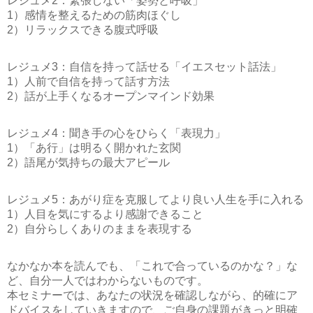
レジュメ2：緊張しない「姿勢と呼吸」
1）感情を整えるための筋肉ほぐし
2）リラックスできる腹式呼吸
レジュメ3：自信を持って話せる「イエスセット話法」
1）人前で自信を持って話す方法
2）話が上手くなるオープンマインド効果
レジュメ4：聞き手の心をひらく「表現力」
1）「あ行」は明るく開かれた玄関
2）語尾が気持ちの最大アピール
レジュメ5：あがり症を克服してより良い人生を手に入れる
1）人目を気にするより感謝できること
2）自分らしくありのままを表現する
なかなか本を読んでも、「これで合っているのかな？」な
ど、自分一人ではわからないものです。
本セミナーでは、あなたの状況を確認しながら、的確にア
ドバイスをしていきますので、ご自身の課題がきっと明確