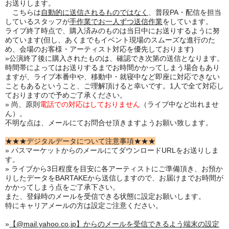
お送りします。
こちらは
自動的に送信されるものではなく
、普段PA・配信を担当
しているスタッフが
手作業でお一人ずつ送信作業
をしています。
ライブ終了時点で、購入済みのものは当日中にお送りするように努
めています(但し、あくまでもイベント現場のスムーズな進行のた
め、会場のお客様・アーティスト対応を優先しております)
»公演終了後に購入されたものは、確認でき次第の送信となります。
時間帯によってはお送りするまでお時間かかってしまう場合もあり
ますが、ライブ本番中や、移動中・就寝中など即座に対応できない
こともあるということ、ご理解頂けると幸いです。1人で全て対応し
ておりますので予めご了承ください。
» 尚、原則
電話での対応はしておりません
（ライブ中など出れませ
ん）。
不明な点は、メールにてお問合せ頂きますようお願い致します。
★★★デジタルデータについて注意事項★★★
» パスマーケットからのメールにてダウンロードURLをお送りしま
す。
» ライブから3日程度を目安に各アーティストにご準備頂き、お預か
りしたデータをBARTAKEから送信しますので、お届けまでお時間が
かかってしまう点をご了承下さい。
また、登録時のメールを受信できる状態に設定お願いします。
特にキャリアメールの方は設定ご注意ください。
»
【@mail.yahoo.co.jp】からのメールを受信できるよう端末の設定