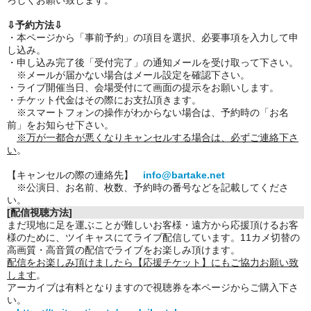
ろしくお願い致します。
⇩予約方法⇩
・本ページから「事前予約」の項目を選択、必要事項を入力して申
し込み。
・申し込み完了後「受付完了」の通知メールを受け取って下さい。
※メールが届かない場合はメール設定を確認下さい。
・ライブ開催当日、会場受付にて画面の提示をお願いします。
・チケット代金はその際にお支払頂きます。
※スマートフォンの操作がわからない場合は、予約時の「お名
前」をお知らせ下さい。
※万が一都合が悪くなりキャンセルする場合は、必ずご連絡下さ
い
。
【キャンセルの際の連絡先】
info@bartake.net
※公演日、お名前、枚数、予約時の番号などを記載してくださ
い。
[配信視聴方法]
まだ現地に足を運ぶことが難しいお客様・遠方から応援頂けるお客
様のために、ツイキャスにてライブ配信しています。11カメ切替の
高画質・高音質の配信でライブをお楽しみ頂けます。
配信をお楽しみ頂けましたら【応援チケット】にもご協力お願い致
します
。
アーカイブは有料となりますので視聴券を本ページからご購入下さ
い。