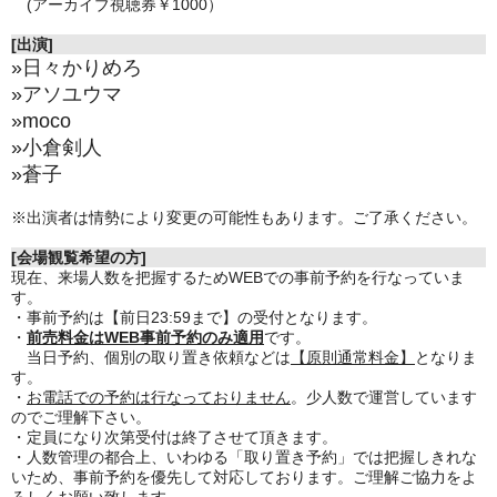
(アーカイブ視聴券￥1000）
[出演]
»日々かりめろ
»アソユウマ
»moco
»小倉剣人
»蒼子
※出演者は情勢により変更の可能性もあります。ご了承ください。
[会場観覧希望の方]
現在、来場人数を把握するためWEBでの事前予約を行なっていま
す。
・事前予約は【前日23:59まで】の受付となります。
・
前売料金はWEB事前予約のみ適用
です。
当日予約、個別の取り置き依頼などは
【原則通常料金】
となりま
す。
・
お電話での予約は行なっておりません
。少人数で運営しています
のでご理解下さい。
・定員になり次第受付は終了させて頂きます。
・人数管理の都合上、いわゆる「取り置き予約」では把握しきれな
いため、事前予約を優先して対応しております。ご理解ご協力をよ