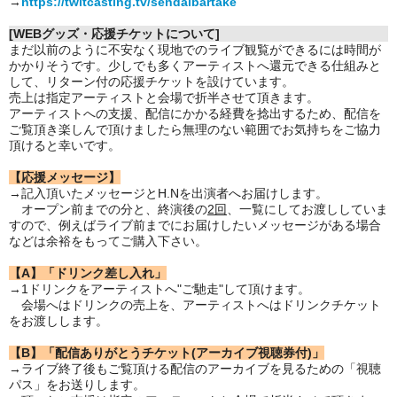
→
https://twitcasting.tv/sendaibartake
[WEBグッズ・応援チケットについて]
まだ以前のように不安なく現地でのライブ観覧ができるには時間が
かかりそうです。少しでも多くアーティストへ還元できる仕組みと
して、リターン付の応援チケットを設けています。
売上は指定アーティストと会場で折半させて頂きます。
アーティストへの支援、配信にかかる経費を捻出するため、配信を
ご覧頂き楽しんで頂けましたら無理のない範囲でお気持ちをご協力
頂けると幸いです。
【応援メッセージ】
→記入頂いたメッセージとH.Nを出演者へお届けします。
オープン前までの分と、終演後の
2回
、一覧にしてお渡ししていま
すので、例えばライブ前までにお届けしたいメッセージがある場合
などは余裕をもってご購入下さい。
【A】「ドリンク差し入れ」
→1ドリンクをアーティストへ"ご馳走"して頂けます。
会場へはドリンクの売上を、アーティストへはドリンクチケット
をお渡しします。
【B】「配信ありがとうチケット(アーカイブ視聴券付)」
→ライブ終了後もご覧頂ける配信のアーカイブを見るための「視聴
パス」をお送りします。