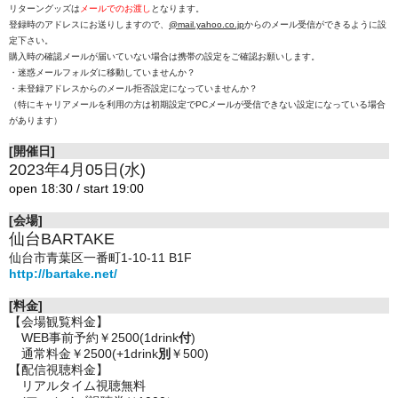
リターングッズは
メールでのお渡し
となります。
登録時のアドレスにお送りしますので、
@mail.yahoo.co.jp
からのメール受信ができるように設
定下さい。
購入時の確認メールが届いていない場合は携帯の設定をご確認お願いします。
・迷惑メールフォルダに移動していませんか？
・未登録アドレスからのメール拒否設定になっていませんか？
（特にキャリアメールを利用の方は初期設定でPCメールが受信できない設定になっている場合
があります）
[開催日]
2023年4月05日(水)
open 18:30 / start 19:00
[会場]
仙台BARTAKE
仙台市青葉区一番町1-10-11 B1F
http://bartake.net/
[料金]
【会場観覧料金】
WEB事前予約￥2500(1drink
付
)
通常料金￥2500(+1drink
別
￥500)
【配信視聴料金】
リアルタイム視聴無料