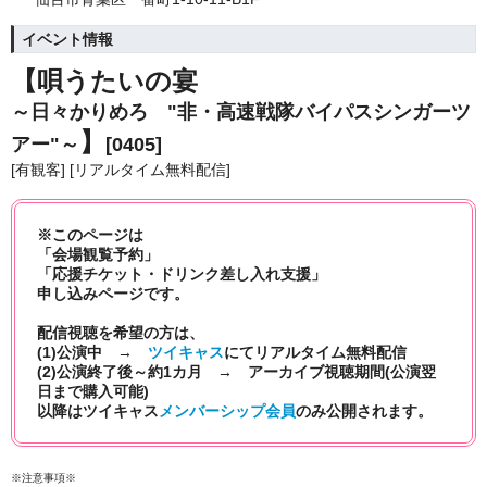
イベント情報
【唄うたいの宴
～日々かりめろ "非・高速戦隊バイパスシンガーツ
】
アー"～
[0405]
[有観客] [リアルタイム無料配信]
※このページは
「会場観覧予約」
「応援チケット・ドリンク差し入れ支援」
申し込みページです。
配信視聴を希望の方は、
(1)公演中 →
ツイキャス
にて
リアルタイム無料配信
(2)公演終了後～約1カ月 → アーカイブ視聴期間(公演翌
日まで購入可能)
以降はツイキャス
メンバーシップ会員
のみ公開されます。
※注意事項※