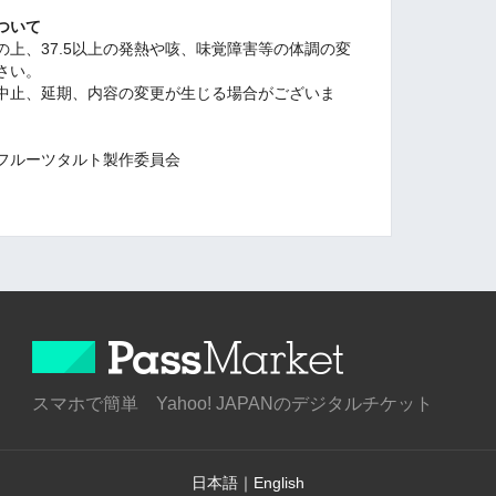
ついて
上、37.5以上の発熱や咳、味覚障害等の体調の変
さい。
中止、延期、内容の変更が生じる場合がございま
れフルーツタルト製作委員会
スマホで簡単 Yahoo! JAPANのデジタルチケット
日本語
｜
English