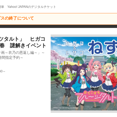
単 Yahoo! JAPANのデジタルチケット
ービスの終了について
ツタルト」 ヒガコ
1春 謎解きイベント
計画～衣乃の恩返し編～」～
時間指定予約～
40～