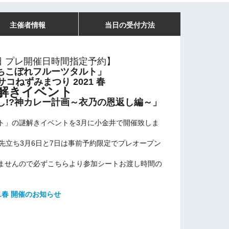
主催者情報
当日の受付方法
日 プレ開催日時間指定予約】
ちこぼれフルーツタルト」
コねずみまつり 2021 春
解きイベント
し!?神カレー計画～衣乃の恩返し編～」
ト」の謎解きイベントを3月に小金井で開催致しま
先立ち3月6日と7日は事前予約限定でプレオープン
ませんので必ずこちらより参加シートお渡し時間の
1春 開催のお知らせ