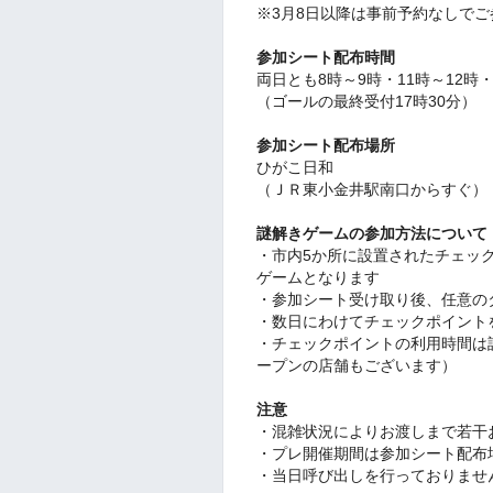
※3月8日以降は事前予約なしでご
参加シート配布時間
両日とも8時～9時・11時～12時・
（ゴールの最終受付17時30分）
参加シート配布場所
ひがこ日和
（ＪＲ東小金井駅南口からすぐ）
謎解きゲームの参加方法について
・市内5か所に設置されたチェッ
ゲームとなります
・参加シート受け取り後、任意の
・数日にわけてチェックポイント
・チェックポイントの利用時間は
ープンの店舗もございます）
注意
・混雑状況によりお渡しまで若干
・プレ開催期間は参加シート配布
・当日呼び出しを行っておりませ