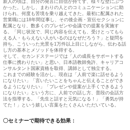
新人の頃は、自分の発言に自信が持てず、様々な壁にぶつ
かった。しかし、まわりの人とのコミュニケーションに助
けられ、何度も苦境を乗り越えてきた。最初に配属された
営業職には18年間従事し、その後企画・宣伝セクションに
配属となり、数多くのプレゼンや会議での提案を実施す
る。「同じ状況で、同じ内容を伝えても、受けとってもら
える人・もらえない人がいるのはなぜだろう？」と疑問を
持ち、こういった光景を1万件以上目にしながら、伝わる話
し方の基本とメソッドを体得する。
そして、セカンドステージでは「人の成長をサポートする
仕事に携わりたい」と思い、日本語教師免許、キャリアコ
ンサルタント国家資格を取得、講師として独立する。
これまでの経験を活かし、現在は「人前で楽に話せるよう
になりたい」「言いたいことをちゃんと伝えることができ
るようになりたい」「プレゼンや提案が上手くできるよう
になりたい」という方に、人前での話し方、普段の会話方
法を指導する。「先生と話すと元気になる！」「勇気が持
てた！」という嬉しい言葉をたくさんいただいている。
〇セミナーで期待できる効果：