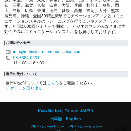
城、埼玉、千葉、東京、神奈川、山梨、長野、静岡、岐阜、愛
知、三重、滋賀、京都、奈良、大阪、兵庫、和歌山、鳥取、岡
山、島根、広島、香川、徳島、愛媛、高知、福岡、大分、熊本、
鹿児島、沖縄、全国39都道府県でモチベーションアップとコミュ
ニケーションスキルのトレーニングを行うビジネススクールで
す。年間2,000回セミナーを開催し、ビジネスマンのみなさまに実
効性の高いコミュニケーションスキルをお届けしております。
お問い合わせ先
info@motivation-communication.com
03-6384-0231
11：00～18：00
当日の受付について
当日の受付については
こちら
をご確認ください。
チケットを取り出す
PassMarket
Yahoo! JAPAN
日本語
English
プライバシーポリシー
プライバシーセンター