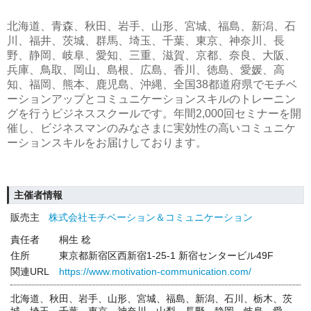
北海道、青森、秋田、岩手、山形、宮城、福島、新潟、石
川、福井、茨城、群馬、埼玉、千葉、東京、神奈川、長
野、静岡、岐阜、愛知、三重、滋賀、京都、奈良、大阪、
兵庫、鳥取、岡山、島根、広島、香川、徳島、愛媛、高
知、福岡、熊本、鹿児島、沖縄、全国38都道府県でモチベ
ーションアップとコミュニケーションスキルのトレーニン
グを行うビジネススクールです。年間2,000回セミナーを開
催し、ビジネスマンのみなさまに実効性の高いコミュニケ
ーションスキルをお届けしております。
主催者情報
販売主
株式会社モチベーション＆コミュニケーション
責任者
桐生 稔
住所
東京都新宿区西新宿1-25-1 新宿センタービル49F
関連URL
https://www.motivation-communication.com/
北海道、秋田、岩手、山形、宮城、福島、新潟、石川、栃木、茨