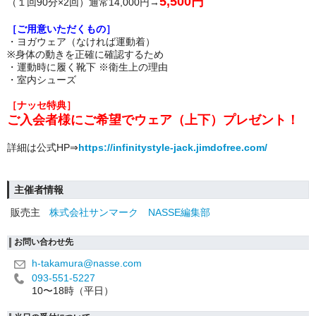
5,500円
（１回90分×2回）通常14,000円→
［ご用意いただくもの］
・ヨガウェア（なければ運動着）
※身体の動きを正確に確認するため
・運動時に履く靴下 ※衛生上の理由
・室内シューズ
［ナッセ特典］
ご入会者様にご希望でウェア（上下）プレゼント！
詳細は公式HP⇒
https://infinitystyle-jack.jimdofree.com/
主催者情報
販売主
株式会社サンマーク NASSE編集部
お問い合わせ先
h-takamura@nasse.com
093-551-5227
10〜18時（平日）