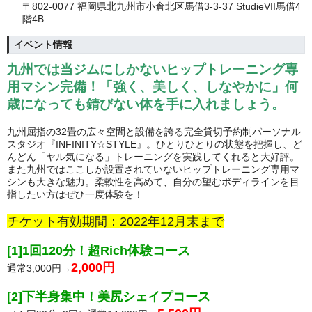
〒802-0077 福岡県北九州市小倉北区馬借3-3-37 StudieVII馬借4
階4B
イベント情報
九州では当ジムにしかないヒップトレーニング専
用マシン完備！「強く、美しく、しなやかに」何
歳になっても錆びない体を手に入れましょう。
九州屈指の32畳の広々空間と設備を誇る完全貸切予約制パーソナル
スタジオ『INFINITY☆STYLE』。ひとりひとりの状態を把握し、ど
んどん「ヤル気になる」トレーニングを実践してくれると大好評。
また九州ではここしか設置されていないヒップトレーニング専用マ
シンも大きな魅力。柔軟性を高めて、自分の望むボディラインを目
指したい方はぜひ一度体験を！
チケット有効期間：2022年12月末まで
[1]1回120分！超Rich体験コース
2
,000円
通常3,000円→
[2]下半身集中！美尻シェイプコース