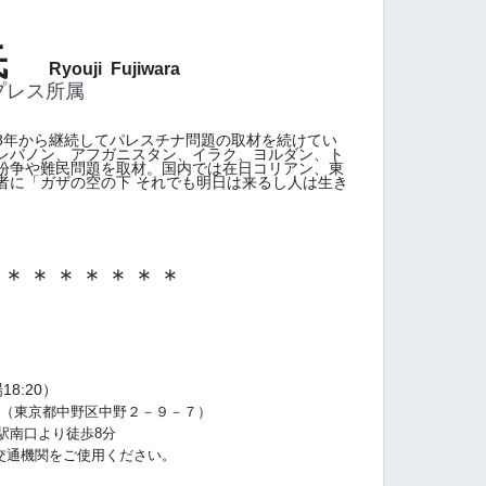
 氏
Ryouji Fujiwara
プレス所属
998年から継続してパレスチナ問題の取材を続けてい
レバノン、アフガニスタン、イラク、ヨルダン、ト
紛争や難民問題を取材。国内では在日コリアン、東
者に「ガザの空の下 それでも明日は来るし人は生き
＊＊＊＊＊＊＊＊
）
:20）
ル（東京都中野区中野２－９－７）
口より徒歩8分
交通機関をご使用ください。