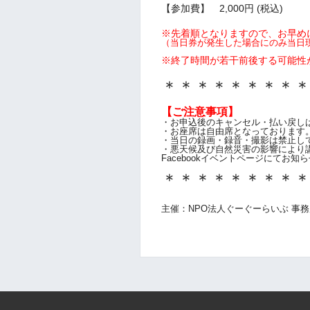
【参加費】 2,000円 (税込)
※先着順となりますので、お早め
（当日券が発生した場合にのみ当日
※終了時間が若干前後する可能性
＊＊＊＊＊＊＊＊
【ご注意事項】
・お申込後のキャンセル・払い戻し
・お座席は自由席となっております
・当日の録画・録音・撮影は禁止し
・悪天候及び自然災害の影響により
Facebookイベントページにてお知
＊＊＊＊＊＊＊＊
主催：NPO法人ぐーぐーらいぶ 事務