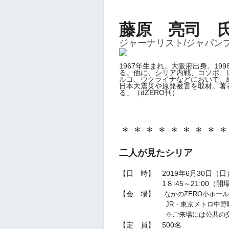
藤原 亮司
ジャーナリスト/ジャパン
1967年生まれ。大阪府出身。1
る。他に、シリア内戦、コソボ、
ルコ、ウクライナなどにおいて、
日本大震災や原発被害を取材。著
る」（dZERO刊）
＊＊＊＊＊＊＊＊
二人が見たシリア
【日 時】 2019年6月30日（日
1８:45～21:00（開場18
【会 場】
なかのZERO小ホー
JR・東京メトロ中野駅南
※
ご来場には公共の
【定 員】 500名