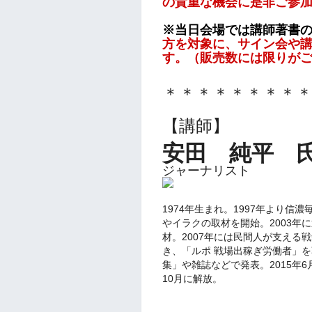
の貴重な機会に是非ご参
※当日会場では講師著書
方を対象に、サイン会や
す。
（販売数には限りが
＊＊＊＊＊＊＊＊
【講師】
安田 純平
ジャーナリスト
1974年生まれ。1997年より
やイラクの取材を開始。2003年
材。2007年には民間人が支える
き、「ルポ 戦場出稼ぎ労働者」を
集」や雑誌などで発表。2015年
10月に解放。