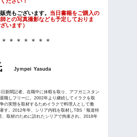
加ください！
の販売もございます。
当日書籍をご購入の
講師との写真撮影なども予定
しておりま
ございます）
＊＊＊＊＊＊＊＊
 氏
Jyｍpei Yasuda
信濃毎日新聞記者。在職中に休暇を取り、アフガニスタン
に退職しフリーに。2002年より継続してイラクを取
戦争の実態を取材するためイラクで料理人として働
著す。2012年年、シリア内戦を取材しTBS「報道特
6月、取材のために訪れたシリアで拘束され、2018年