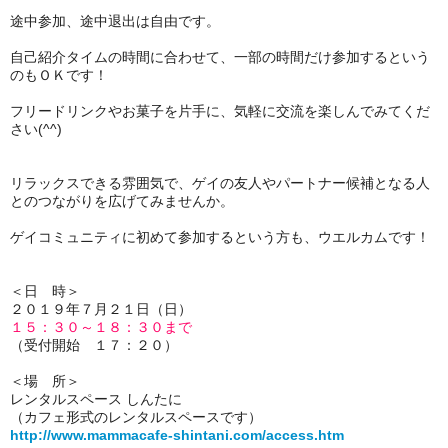
途中参加、途中
退出
は自由です。
自己紹介タイムの時間に合わせて、一部の時間だけ参加するという
のもＯＫです！
フリードリンクやお菓子を片手に、気軽に交流を楽しんでみてくだ
さい(^^)
リラックスできる雰囲気で、ゲイの友人やパートナー候補となる人
とのつながりを広げてみませんか。
ゲイコミュニティに初めて参加するという方も、ウエルカムです！
＜日 時＞
２０１９年７月２１日（日）
１５
：３０～１８
：３０
まで
（受付開始 １７：２０）
＜場 所＞
レンタルスペース しんたに
（カフェ形式のレンタルスペースです）
http://www.mammacafe-shintani.com/access.htm