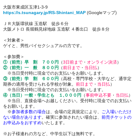
大阪市東成区玉津1-3-9
https://s.tsunagary.jp/RS-Shintani_MAP
(Googleマップ)
ＪＲ大阪環状線 玉造駅 徒歩６分
大阪メトロ 長堀鶴見緑地線 玉造駅 ４番出口 徒歩８分
＜対象者＞
ゲイと、男性バイセクシュアルの方です。
＜参加費＞
①（前売）早 割 ７００円
（
3日前まで
・
オンライン決済
）
②（前売）一 般 ８００円
（
前日まで
・
当日払
）
※当日受付時に現金でのお支払いをお願いします。
③（前売）学 割 ６００円
（高校・専門学校・大学など、通学定
期券の適用を受けられる学校が対象。
前日まで
・
当日払
）
※当日受付時に現金でのお支払いをお願いします。
④（当日）一般・学生とも １,０００円
（
事前申込不要
・
当日払
）
※当日、直接会場へお越しください。受付時に現金でのお支払い
をお願いします。
※
参加者多数の場合
は、会場の定員規定により、
ご入場いただけ
ない場合があります
。確実に参加されたい場合は、
前売チケットの
お申込みをおすすめ
いたします。
※お子様連れの方など、中学生以下は無料です。