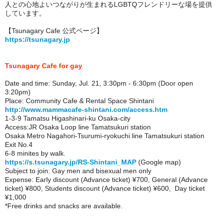
人との心地よいつながりが生まれるLGBTQフレンドリーな場を提供
しています。
【Tsunagary Cafe 公式ページ】
https://tsunagary.jp
Tsunagary Cafe
for gay
Date and time: Sunday, Jul. 21
, 3
:30pm - 6:30pm (Door open
3:20pm)
Place: Community Cafe & Rental Space Shintani
http://www.mammacafe-shintani.com/access.htm
1-3-9 Tamatsu Higashinari-ku Osaka-city
Access:JR Osaka Loop line Tamatsukuri station
Osaka Metro Nagahori-Tsurumi-ryokuchi line Tamatsukuri station
Exit No.4
6-8 minites by walk.
https://s.tsunagary.jp/RS-Shintani_MAP
(Google map)
Subject to join: Gay men and bisexual men only
Expense: Early discount (Advance ticket) ¥700, General (Advance
ticket) ¥800, Students discount (Advance ticket) ¥600, Day ticket
¥1,000
*Free drinks and snacks are available.