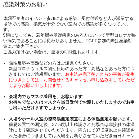
感染対策のお願い
体調不良者のイベント参加による感染、受付付近など人が滞留する
場所での感染、換気が十分でない室内での感染が多くなっていま
す。
5類になっても、若年層や基礎疾患のある方にとって新型コロナが怖
い病気であることには変わりありません。TGFF参加の際は感染対
策にご協力下さい。
ご協力頂けない場合は、退場の可能性もあります。
陽性反応や高熱などの方はご遠慮ください。
新型コロナウィルス陽性反応のあった方、高熱などあった方につ
きましてはご遠慮願います。
お申込み完了後これらの事象が発生
につきましては、お問合せするキャンセル申し込みをしていただ
くようお願い申し上げます。
会場内でもマスク着用を、お願います
お持ちでない方はマスクを当日受付でお渡しいたしますのでお申
し出いただけますでしょうか。
入場やホール入室の際簡易測定装置による体温測定を願います。
簡易装置での測定後、37.5度以上確認された場合は非接触の体温
計により確認させていただきます。両方にて37.5度以上を確認さ
れた場合につきましては入場をお断りさせていただき当日キャン