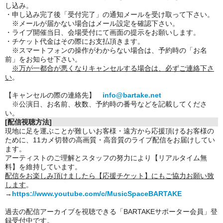
し込み。
・申し込み完了後「受付完了」の通知メールを受け取って下さい。
※メールが届かない場合はメール設定を確認下さい。
・ライブ開催当日、会場受付にて画面の提示をお願いします。
・チケット代金はその際にお支払頂きます。
※スマートフォンの操作がわからない場合は、予約時の「お名
前」をお知らせ下さい。
※万が一都合が悪くなりキャンセルする場合は、必ずご連絡下さ
い
。
【キャンセルの際の連絡先】
info@bartake.net
※公演日、お名前、枚数、予約時の番号などを記載してくださ
い。
[配信視聴方法]
現地に足を運ぶことが難しいお客様・遠方から応援頂けるお客様の
ために、11カメ切替の高画質・高音質のライブ配信をお届けしてい
ます。
アーティストのご理解とスタッフの努力により【リアルタイム無
料】を維持しています。
配信をお楽しみ頂けましたら【応援チケット】にもご協力お願い致
します
。
→
https://www.youtube.com/c/MusicSpaceBARTAKE
過去の配信アーカイブを視聴できる「BARTAKEサポーター会員」登
録受付中です。