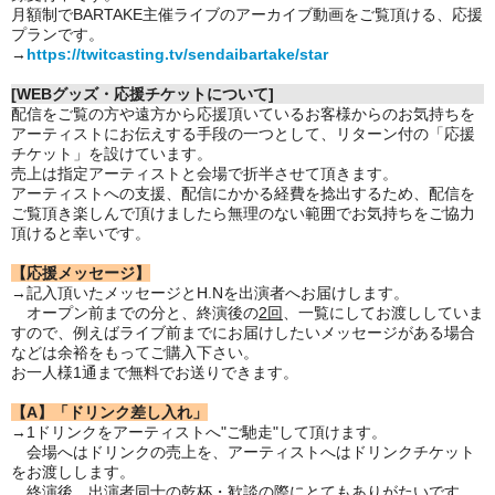
月額制でBARTAKE主催ライブのアーカイブ動画をご覧頂ける、応援
プランです。
→
https://twitcasting.tv/sendaibartake/star
[WEBグッズ・応援チケットについて]
配信をご覧の方や遠方から応援頂いているお客様からのお気持ちを
アーティストにお伝えする手段の一つとして、リターン付の「応援
チケット」を設けています。
売上は指定アーティストと会場で折半させて頂きます。
アーティストへの支援、配信にかかる経費を捻出するため、配信を
ご覧頂き楽しんで頂けましたら無理のない範囲でお気持ちをご協力
頂けると幸いです。
【応援メッセージ】
→記入頂いたメッセージとH.Nを出演者へお届けします。
オープン前までの分と、終演後の
2回
、一覧にしてお渡ししていま
すので、例えばライブ前までにお届けしたいメッセージがある場合
などは余裕をもってご購入下さい。
お一人様1通まで無料でお送りできます。
【A】「ドリンク差し入れ」
→1ドリンクをアーティストへ"ご馳走"して頂けます。
会場へはドリンクの売上を、アーティストへはドリンクチケット
をお渡しします。
終演後、出演者同士の乾杯・歓談の際にとてもありがたいです。