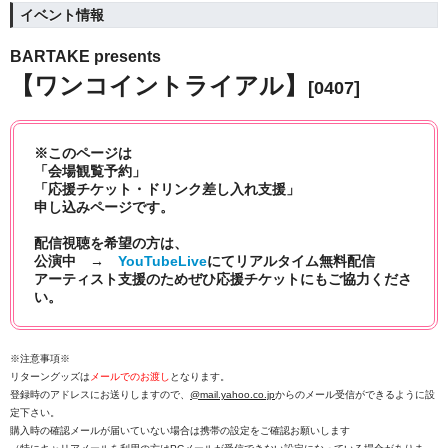
イベント情報
BARTAKE presents
【ワンコイントライアル】
[0407]
※このページは
「会場観覧予約」
「応援チケット・ドリンク差し入れ支援」
申し込みページです。
配信視聴を希望の方は、
公演中 →
YouTubeLive
にて
リアルタイム無料配信
アーティスト支援のためぜひ応援チケットにもご協力くださ
い。
※注意事項※
リターングッズは
メールでのお渡し
となります。
登録時のアドレスにお送りしますので、
@mail.yahoo.co.jp
からのメール受信ができるように設
定下さい。
購入時の確認メールが届いていない場合は携帯の設定をご確認お願いします