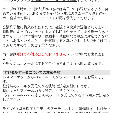
ライブ終了時点で、購入済みのものは当日中にお送りするように努
めています(但し、あくまでもイベント現場のスムーズな進行のた
め、会場のお客様・アーティスト対応を優先しております)
公演終了後に購入されたものは、確認でき次第の送信となります。
時間帯によってはお送りするまでお時間かかってしまう場合もあり
ますが、ライブ本番中や、移動中・就寝中など即座に対応できない
こともあるということ、ご理解頂けると幸いです。1人で全て対応し
ておりますので予めご了承ください。
尚、原則
電話での対応はしておりません
（ライブ中など出れませ
ん）。
不明な点は、メールにてお問合せ頂きますようお願い致します。
[デジタルデータについての注意事項]
パスマーケットからのメールにてダウンロードURLをお送りしま
す。
登録時のメールを受信できる状態に設定お願いします。
特にキャリアメールの方は設定ご注意ください。
【@mail.yahoo.co.jp】からのメールを受信できるよう端末の設定を
して下さい。
ライブから3日程度を目安に各アーティストにご準備頂き、お預かり