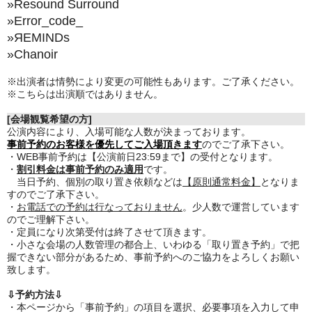
»Resound Surround
»Error_code_
»
ЯEMINDs
»Chanoir
※出演者は情勢により変更の可能性もあります。ご了承ください。
※こちらは出演順ではありません。
[会場観覧希望の方]
公演内容により、入場可能な人数が決まっております。
事前予約のお客様を優先してご入場頂きます
のでご了承下さい。
・WEB事前予約は【公演前日23:59まで】の受付となります。
・
割引料金は事前予約のみ適用
です。
当日予約、個別の取り置き依頼などは
【原則通常料金】
となりま
すのでご了承下さい。
・
お電話での予約は行なっておりません
。少人数で運営しています
のでご理解下さい。
・定員になり次第受付は終了させて頂きます。
・小さな会場の人数管理の都合上、いわゆる「取り置き予約」で把
握できない部分があるため、事前予約へのご協力をよろしくお願い
致します。
⇩予約方法⇩
・本ページから「事前予約」の項目を選択、必要事項を入力して申