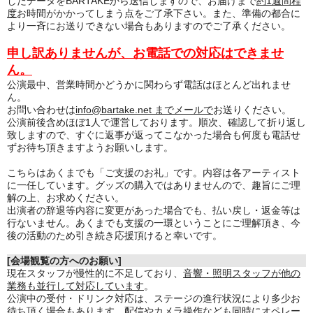
したデータをBARTAKEから送信しますので、お届けまで
約1週間程
度
お時間がかかってしまう点をご了承下さい。また、準備の都合に
より一斉にお送りできない場合もありますのでご了承ください。
申し訳ありませんが、お電話での対応はできませ
ん。
公演最中、営業時間かどうかに関わらず電話はほとんど出れませ
ん。
お問い合わせは
info@bartake.net までメールで
お送りください。
公演前後含めほぼ1人で運営しております。順次、確認して折り返し
致しますので、すぐに返事が返ってこなかった場合も何度も電話せ
ずお待ち頂きますようお願いします。
こちらはあくまでも「ご支援のお礼」です。内容は各アーティスト
に一任しています。グッズの購入ではありませんので、趣旨にご理
解の上、お求めください。
出演者の辞退等内容に変更があった場合でも、払い戻し・返金等は
行ないません。あくまでも支援の一環ということにご理解頂き、今
後の活動のため引き続き応援頂けると幸いです。
[会場観覧の方へのお願い]
現在スタッフが慢性的に不足しており、
音響・照明スタッフが他の
業務も並行して対応しています
。
公演中の受付・ドリンク対応は、ステージの進行状況により多少お
待ち頂く場合もあります。
配信やカメラ操作なども同時にオペレー