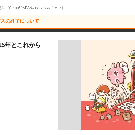
単 Yahoo! JAPANのデジタルチケット
ービスの終了について
15年とこれから
0