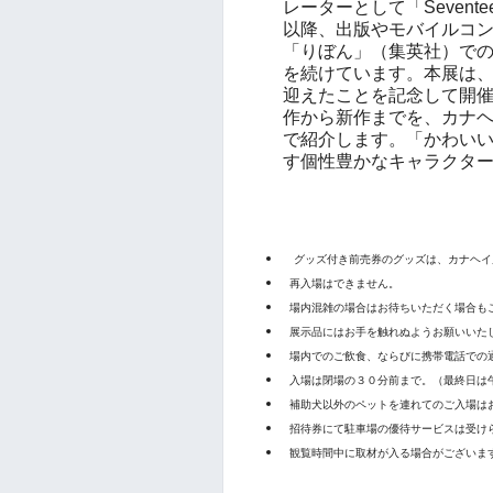
レーターとして「Seven
以降、出版やモバイルコ
「りぼん」（集英社）で
を続けています。本展は、
迎えたことを記念して開
作から新作までを、カナ
で紹介します。「かわい
す個性豊かなキャラクタ
グッズ付き前売券のグッズは、カナヘイ
再入場はできません。
場内混雑の場合はお待ちいただく場合も
展示品にはお手を触れぬようお願いいた
場内でのご飲食、ならびに携帯電話での
入場は閉場の３０分前まで。（最終日は
補助犬以外のペットを連れてのご入場は
招待券にて駐車場の優待サービスは受け
観覧時間中に取材が入る場合がございま