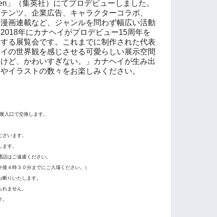
teen」（集英社）にてプロデビューしました。
ンテンツ、企業広告、キャラクターコラボ、
の漫画連載など、ジャンルを問わず幅広い活動
2018年にカナヘイがプロデビュー15周年を
催する展覧会です。これまでに制作された代表
ヘイの世界観を感じさせる可愛らしい展示空間
いけど、かわいすぎない。」カナヘイが生み出
ーやイラストの数々をお楽しみください。
展入口で交換します。
ございます。
します。
通話はご遠慮ください。
午後４時３０分までにご入場ください。）
お断りいたします。
られません。
す。