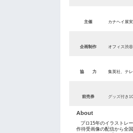
主催
カナヘイ展実
企画制作
オフィス渋谷
協 力
集英社、テレ
前売券
グッズ付き10
About
プロ15年のイラストレ
作待受画像の配信から全