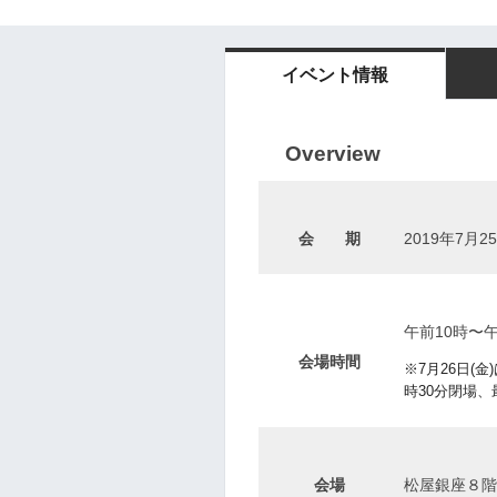
イベント情報
Overview
会 期
2019
年7月25
午前10時〜
会場時間
※7月26日(金
時30分閉場、
会場
松屋銀座８階