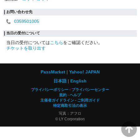
お問い合わせ先
0359501005
当日の受付について
当日の受付については
こちら
をご確認ください。
チケットを取り出す
PassMarket
Yahoo! JAPAN
日本語
English
プライバシーポリシー
プライバシーセンター
規約
ヘルプ
主催者ガイドライン
ご利用ガイド
特定商取引法の表示
写真：アフロ
© LY Corporation