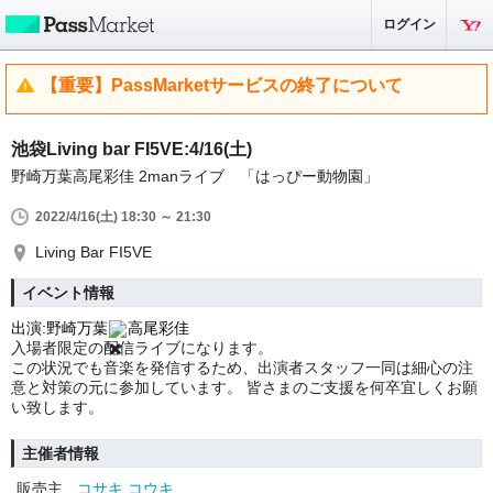
ログイン
【重要】PassMarketサービスの終了について
池袋Living bar FI5VE:4/16(土)
野崎万葉高尾彩佳 2manライブ 「はっぴー動物園」
2022/4/16(土) 18:30 ～ 21:30
Living Bar FI5VE
イベント情報
出演:
野崎万葉
高尾彩佳
入場者限定の配信ライブになります。
この状況でも音楽を発信するため、出演者スタッフ一同は細心の注
意と対策の元に参加しています。 皆さまのご支援を何卒宜しくお願
い致します。
主催者情報
販売主
コサキ コウキ